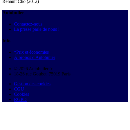
Renault Clio (2012)
Autobutler
Contactez-nous
La presse parle de nous !
Info
*Prix et économies
À propos d'Autobutler
© 2026 Autobutler.fr
18-26 rue Goubet, 75019 Paris
Gestion des cookies
CGU
Cookies
RGPD