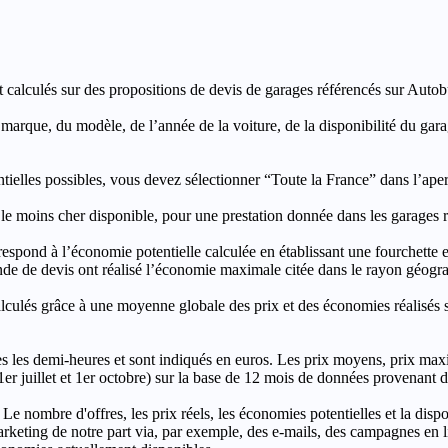
t calculés sur des propositions de devis de garages référencés sur Autobut
a marque, du modèle, de l’année de la voiture, de la disponibilité du ga
entielles possibles, vous devez sélectionner “Toute la France” dans l’ape
moins cher disponible, pour une prestation donnée dans les garages ré
’économie potentielle calculée en établissant une fourchette entre l
e de devis ont réalisé l’économie maximale citée dans le rayon géograp
e à une moyenne globale des prix et des économies réalisés sur le
les demi-heures et sont indiqués en euros. Les prix moyens, prix max
, 1er juillet et 1er octobre) sur la base de 12 mois de données provenan
 Le nombre d'offres, les prix réels, les économies potentielles et la disp
keting de notre part via, par exemple, des e-mails, des campagnes en l