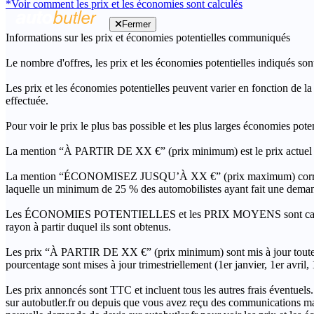
*Voir comment les prix et les économies sont calculés
Fermer
Informations sur les prix et économies potentielles communiqués
Le nombre d'offres, les prix et les économies potentielles indiqués son
Les prix et les économies potentielles peuvent varier en fonction de l
effectuée.
Pour voir le prix le plus bas possible et les plus larges économies pot
La mention “À PARTIR DE XX €” (prix minimum) est le prix actuel le 
La mention “ÉCONOMISEZ JUSQU’À XX €” (prix maximum) correspond à l
laquelle un minimum de 25 % des automobilistes ayant fait une demand
Les ÉCONOMIES POTENTIELLES et les PRIX MOYENS sont calculés grâc
rayon à partir duquel ils sont obtenus.
Les prix “À PARTIR DE XX €” (prix minimum) sont mis à jour toutes 
pourcentage sont mises à jour trimestriellement (1er janvier, 1er avril
Les prix annoncés sont TTC et incluent tous les autres frais éventuels.
sur autobutler.fr ou depuis que vous avez reçu des communications mar