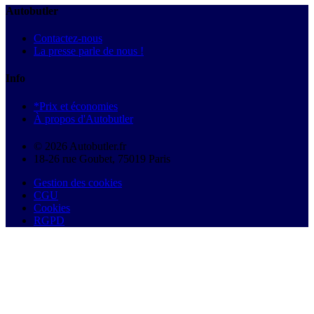
Autobutler
Contactez-nous
La presse parle de nous !
Info
*Prix et économies
À propos d'Autobutler
© 2026 Autobutler.fr
18-26 rue Goubet, 75019 Paris
Gestion des cookies
CGU
Cookies
RGPD