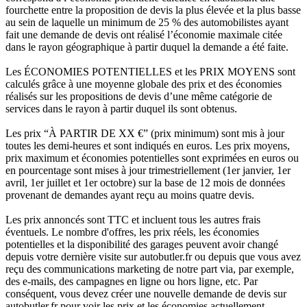
fourchette entre la proposition de devis la plus élevée et la plus basse
au sein de laquelle un minimum de 25 % des automobilistes ayant
fait une demande de devis ont réalisé l’économie maximale citée
dans le rayon géographique à partir duquel la demande a été faite.
Les ÉCONOMIES POTENTIELLES et les PRIX MOYENS sont
calculés grâce à une moyenne globale des prix et des économies
réalisés sur les propositions de devis d’une même catégorie de
services dans le rayon à partir duquel ils sont obtenus.
Les prix “À PARTIR DE XX €” (prix minimum) sont mis à jour
toutes les demi-heures et sont indiqués en euros. Les prix moyens,
prix maximum et économies potentielles sont exprimées en euros ou
en pourcentage sont mises à jour trimestriellement (1er janvier, 1er
avril, 1er juillet et 1er octobre) sur la base de 12 mois de données
provenant de demandes ayant reçu au moins quatre devis.
Les prix annoncés sont TTC et incluent tous les autres frais
éventuels. Le nombre d'offres, les prix réels, les économies
potentielles et la disponibilité des garages peuvent avoir changé
depuis votre dernière visite sur autobutler.fr ou depuis que vous avez
reçu des communications marketing de notre part via, par exemple,
des e-mails, des campagnes en ligne ou hors ligne, etc. Par
conséquent, vous devez créer une nouvelle demande de devis sur
autobutler.fr pour voir les prix et les économies actuellement