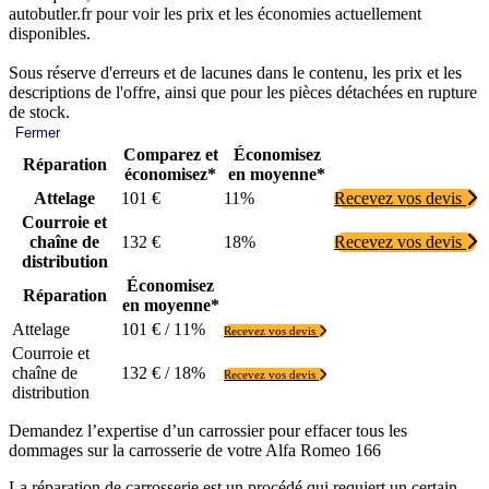
autobutler.fr pour voir les prix et les économies actuellement
disponibles.
Sous réserve d'erreurs et de lacunes dans le contenu, les prix et les
descriptions de l'offre, ainsi que pour les pièces détachées en rupture
de stock.
Fermer
Comparez et
Économisez
Réparation
économisez*
en moyenne*
Attelage
101 €
11%
Recevez vos devis
Courroie et
chaîne de
132 €
18%
Recevez vos devis
distribution
Économisez
Réparation
en moyenne*
Attelage
101 € / 11%
Recevez vos devis
Courroie et
chaîne de
132 € / 18%
Recevez vos devis
distribution
Demandez l’expertise d’un carrossier pour effacer tous les
dommages sur la carrosserie de votre Alfa Romeo 166
La réparation de carrosserie est un procédé qui requiert un certain