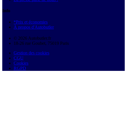
Info
*Prix et économies
À propos d'Autobutler
© 2026 Autobutler.fr
18-26 rue Goubet, 75019 Paris
Gestion des cookies
CGU
Cookies
RGPD