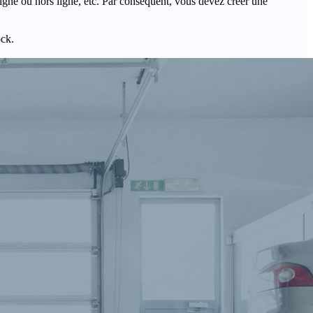
igne ou hors ligne, etc. Par conséquent, vous devez créer une
ock.