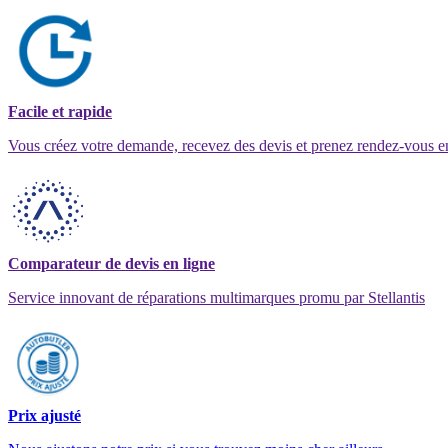
Facile et rapide
Vous créez votre demande, recevez des devis et prenez rendez-vous e
Comparateur de devis en ligne
Service innovant de réparations multimarques promu par Stellantis
Prix ajusté