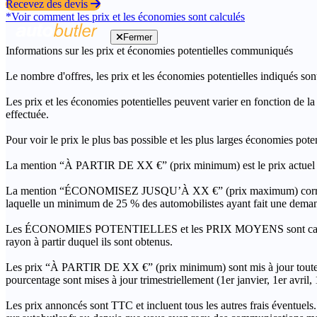
Recevez des devis
*Voir comment les prix et les économies sont calculés
Fermer
Informations sur les prix et économies potentielles communiqués
Le nombre d'offres, les prix et les économies potentielles indiqués son
Les prix et les économies potentielles peuvent varier en fonction de l
effectuée.
Pour voir le prix le plus bas possible et les plus larges économies pot
La mention “À PARTIR DE XX €” (prix minimum) est le prix actuel le 
La mention “ÉCONOMISEZ JUSQU’À XX €” (prix maximum) correspond à l
laquelle un minimum de 25 % des automobilistes ayant fait une demand
Les ÉCONOMIES POTENTIELLES et les PRIX MOYENS sont calculés grâc
rayon à partir duquel ils sont obtenus.
Les prix “À PARTIR DE XX €” (prix minimum) sont mis à jour toutes 
pourcentage sont mises à jour trimestriellement (1er janvier, 1er avril
Les prix annoncés sont TTC et incluent tous les autres frais éventuels.