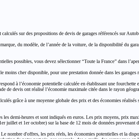
t calculés sur des propositions de devis de garages référencés sur Autobut
a marque, du modèle, de l’année de la voiture, de la disponibilité du ga
entielles possibles, vous devez sélectionner “Toute la France” dans l’ape
moins cher disponible, pour une prestation donnée dans les garages ré
’économie potentielle calculée en établissant une fourchette entre l
e de devis ont réalisé l’économie maximale citée dans le rayon géograp
e à une moyenne globale des prix et des économies réalisés sur le
les demi-heures et sont indiqués en euros. Les prix moyens, prix max
, 1er juillet et 1er octobre) sur la base de 12 mois de données provenan
 Le nombre d'offres, les prix réels, les économies potentielles et la disp