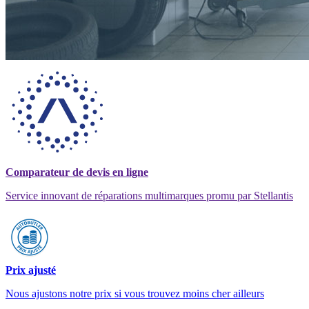
Comparateur de devis en ligne
Service innovant de réparations multimarques promu par Stellantis
Prix ajusté
Nous ajustons notre prix si vous trouvez moins cher ailleurs