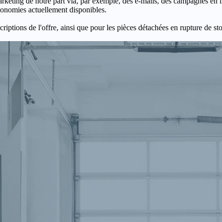
keting de notre part via, par exemple, des e-mails, des campagnes en l
économies actuellement disponibles.
criptions de l'offre, ainsi que pour les pièces détachées en rupture de st