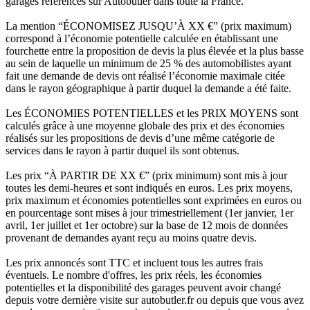
garages référencés sur Autobutler dans toute la France.
La mention “ÉCONOMISEZ JUSQU’À XX €” (prix maximum)
correspond à l’économie potentielle calculée en établissant une
fourchette entre la proposition de devis la plus élevée et la plus basse
au sein de laquelle un minimum de 25 % des automobilistes ayant
fait une demande de devis ont réalisé l’économie maximale citée
dans le rayon géographique à partir duquel la demande a été faite.
Les ÉCONOMIES POTENTIELLES et les PRIX MOYENS sont
calculés grâce à une moyenne globale des prix et des économies
réalisés sur les propositions de devis d’une même catégorie de
services dans le rayon à partir duquel ils sont obtenus.
Les prix “À PARTIR DE XX €” (prix minimum) sont mis à jour
toutes les demi-heures et sont indiqués en euros. Les prix moyens,
prix maximum et économies potentielles sont exprimées en euros ou
en pourcentage sont mises à jour trimestriellement (1er janvier, 1er
avril, 1er juillet et 1er octobre) sur la base de 12 mois de données
provenant de demandes ayant reçu au moins quatre devis.
Les prix annoncés sont TTC et incluent tous les autres frais
éventuels. Le nombre d'offres, les prix réels, les économies
potentielles et la disponibilité des garages peuvent avoir changé
depuis votre dernière visite sur autobutler.fr ou depuis que vous avez