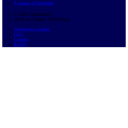
À propos d'Autobutler
© 2026 Autobutler.fr
18-26 rue Goubet, 75019 Paris
Gestion des cookies
CGU
Cookies
RGPD