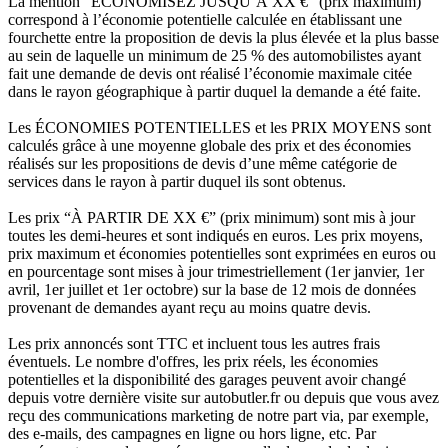
La mention “ÉCONOMISEZ JUSQU’À XX €” (prix maximum)
correspond à l’économie potentielle calculée en établissant une
fourchette entre la proposition de devis la plus élevée et la plus basse
au sein de laquelle un minimum de 25 % des automobilistes ayant
fait une demande de devis ont réalisé l’économie maximale citée
dans le rayon géographique à partir duquel la demande a été faite.
Les ÉCONOMIES POTENTIELLES et les PRIX MOYENS sont
calculés grâce à une moyenne globale des prix et des économies
réalisés sur les propositions de devis d’une même catégorie de
services dans le rayon à partir duquel ils sont obtenus.
Les prix “À PARTIR DE XX €” (prix minimum) sont mis à jour
toutes les demi-heures et sont indiqués en euros. Les prix moyens,
prix maximum et économies potentielles sont exprimées en euros ou
en pourcentage sont mises à jour trimestriellement (1er janvier, 1er
avril, 1er juillet et 1er octobre) sur la base de 12 mois de données
provenant de demandes ayant reçu au moins quatre devis.
Les prix annoncés sont TTC et incluent tous les autres frais
éventuels. Le nombre d'offres, les prix réels, les économies
potentielles et la disponibilité des garages peuvent avoir changé
depuis votre dernière visite sur autobutler.fr ou depuis que vous avez
reçu des communications marketing de notre part via, par exemple,
des e-mails, des campagnes en ligne ou hors ligne, etc. Par