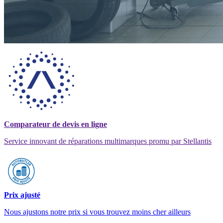
Comparateur de devis en ligne
Service innovant de réparations multimarques promu par Stellantis
Prix ajusté
Nous ajustons notre prix si vous trouvez moins cher ailleurs