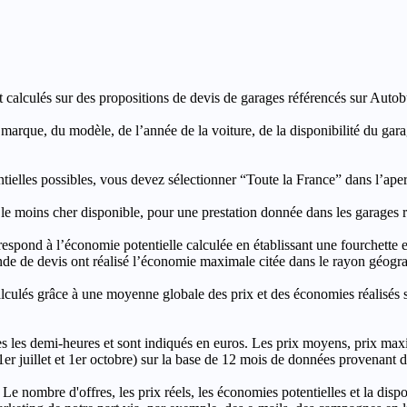
t calculés sur des propositions de devis de garages référencés sur Autobut
a marque, du modèle, de l’année de la voiture, de la disponibilité du ga
entielles possibles, vous devez sélectionner “Toute la France” dans l’ape
moins cher disponible, pour une prestation donnée dans les garages ré
’économie potentielle calculée en établissant une fourchette entre l
e de devis ont réalisé l’économie maximale citée dans le rayon géograp
e à une moyenne globale des prix et des économies réalisés sur le
les demi-heures et sont indiqués en euros. Les prix moyens, prix max
, 1er juillet et 1er octobre) sur la base de 12 mois de données provenan
 Le nombre d'offres, les prix réels, les économies potentielles et la disp