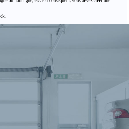
igne ou hors ligne, etc. Par conséquent, vous devez créer une
ock.