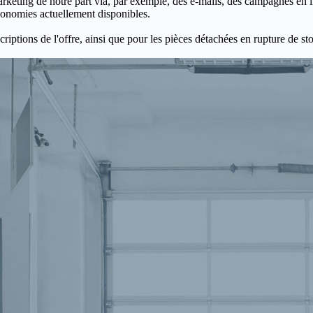
keting de notre part via, par exemple, des e-mails, des campagnes en l
économies actuellement disponibles.
criptions de l'offre, ainsi que pour les pièces détachées en rupture de st