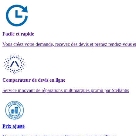
Facile et rapide
Vous créez votre demande, recevez des devis et prenez rendez-vous e
Comparateur de devis en ligne
Service innovant de réparations multimarques promu par Stellantis
Prix ajusté