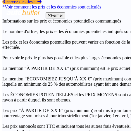
Recevez des devis
*Voir comment les prix et les économies sont calculés
Fermer
Informations sur les prix et économies potentielles communiqués
Le nombre d'offres, les prix et les économies potentielles indiqués son
Les prix et les économies potentielles peuvent varier en fonction de l
effectuée.
Pour voir le prix le plus bas possible et les plus larges économies pot
La mention “À PARTIR DE XX €” (prix minimum) est le prix actuel le 
La mention “ÉCONOMISEZ JUSQU’À XX €” (prix maximum) correspond à l
laquelle un minimum de 25 % des automobilistes ayant fait une demand
Les ÉCONOMIES POTENTIELLES et les PRIX MOYENS sont calculés grâc
rayon à partir duquel ils sont obtenus.
Les prix “À PARTIR DE XX €” (prix minimum) sont mis à jour toutes 
pourcentage sont mises à jour trimestriellement (1er janvier, 1er avril
Les prix annoncés sont TTC et incluent tous les autres frais éventuels.