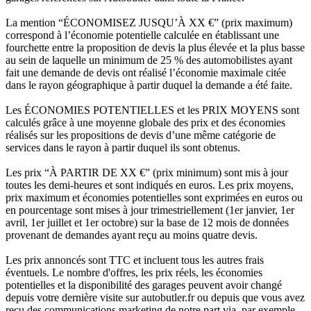
La mention “ÉCONOMISEZ JUSQU’À XX €” (prix maximum)
correspond à l’économie potentielle calculée en établissant une
fourchette entre la proposition de devis la plus élevée et la plus basse
au sein de laquelle un minimum de 25 % des automobilistes ayant
fait une demande de devis ont réalisé l’économie maximale citée
dans le rayon géographique à partir duquel la demande a été faite.
Les ÉCONOMIES POTENTIELLES et les PRIX MOYENS sont
calculés grâce à une moyenne globale des prix et des économies
réalisés sur les propositions de devis d’une même catégorie de
services dans le rayon à partir duquel ils sont obtenus.
Les prix “À PARTIR DE XX €” (prix minimum) sont mis à jour
toutes les demi-heures et sont indiqués en euros. Les prix moyens,
prix maximum et économies potentielles sont exprimées en euros ou
en pourcentage sont mises à jour trimestriellement (1er janvier, 1er
avril, 1er juillet et 1er octobre) sur la base de 12 mois de données
provenant de demandes ayant reçu au moins quatre devis.
Les prix annoncés sont TTC et incluent tous les autres frais
éventuels. Le nombre d'offres, les prix réels, les économies
potentielles et la disponibilité des garages peuvent avoir changé
depuis votre dernière visite sur autobutler.fr ou depuis que vous avez
reçu des communications marketing de notre part via, par exemple,