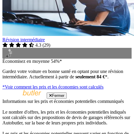
Révision intermédiaire
4.3
(
29
)
Économisez en moyenne 54%*
Gardez votre voiture en bonne santé en optant pour une révision
intermédiaire. Actuellement à partir de
seulement 84 €
*.
*Voir comment les prix et les économies sont calculés
Fermer
Informations sur les prix et économies potentielles communiqués
Le nombre d'offres, les prix et les économies potentielles indiqués
sont calculés sur des propositions de devis de garages référencés sur
Autobutler, sur la base de leurs propres prix individuels.
Les prix et les économies potentielles peuvent varier en fonction de