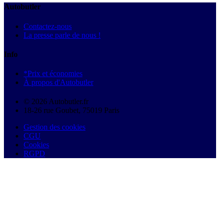
Autobutler
Contactez-nous
La presse parle de nous !
Info
*Prix et économies
À propos d'Autobutler
© 2026 Autobutler.fr
18-26 rue Goubet, 75019 Paris
Gestion des cookies
CGU
Cookies
RGPD