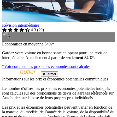
Révision intermédiaire
4.3
(
29
)
Économisez en moyenne 54%*
Gardez votre voiture en bonne santé en optant pour une révision
intermédiaire. Actuellement à partir de
seulement 84 €
*.
*Voir comment les prix et les économies sont calculés
Fermer
Informations sur les prix et économies potentielles communiqués
Le nombre d'offres, les prix et les économies potentielles indiqués
sont calculés sur des propositions de devis de garages référencés sur
Autobutler, sur la base de leurs propres prix individuels.
Les prix et les économies potentielles peuvent varier en fonction de
la marque, du modèle, de l’année de la voiture, de la disponibilité du
garage et du moment et de l’endroit en France où la demande doit