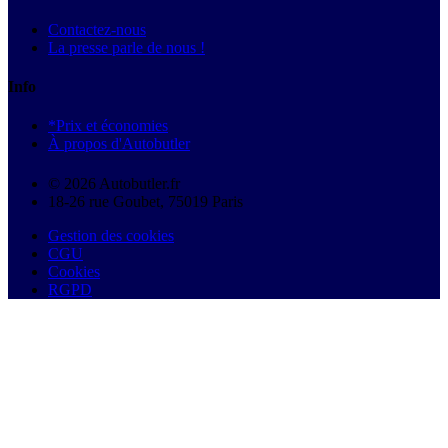
Contactez-nous
La presse parle de nous !
Info
*Prix et économies
À propos d'Autobutler
© 2026 Autobutler.fr
18-26 rue Goubet, 75019 Paris
Gestion des cookies
CGU
Cookies
RGPD