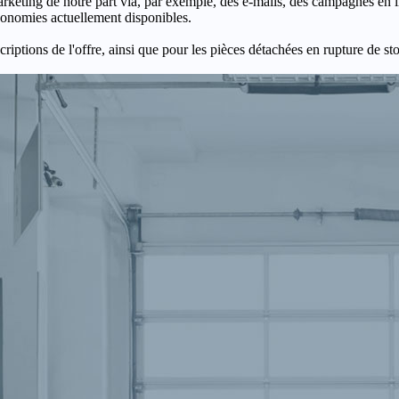
keting de notre part via, par exemple, des e-mails, des campagnes en l
économies actuellement disponibles.
criptions de l'offre, ainsi que pour les pièces détachées en rupture de st