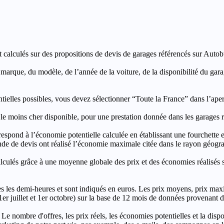
t calculés sur des propositions de devis de garages référencés sur Autobut
a marque, du modèle, de l’année de la voiture, de la disponibilité du ga
entielles possibles, vous devez sélectionner “Toute la France” dans l’ape
moins cher disponible, pour une prestation donnée dans les garages ré
’économie potentielle calculée en établissant une fourchette entre l
e de devis ont réalisé l’économie maximale citée dans le rayon géograp
e à une moyenne globale des prix et des économies réalisés sur le
les demi-heures et sont indiqués en euros. Les prix moyens, prix max
, 1er juillet et 1er octobre) sur la base de 12 mois de données provenan
 Le nombre d'offres, les prix réels, les économies potentielles et la disp