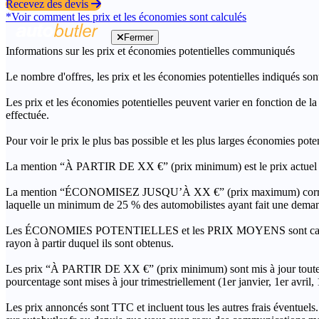
Recevez des devis
*Voir comment les prix et les économies sont calculés
Fermer
Informations sur les prix et économies potentielles communiqués
Le nombre d'offres, les prix et les économies potentielles indiqués son
Les prix et les économies potentielles peuvent varier en fonction de l
effectuée.
Pour voir le prix le plus bas possible et les plus larges économies pot
La mention “À PARTIR DE XX €” (prix minimum) est le prix actuel le 
La mention “ÉCONOMISEZ JUSQU’À XX €” (prix maximum) correspond à l
laquelle un minimum de 25 % des automobilistes ayant fait une demand
Les ÉCONOMIES POTENTIELLES et les PRIX MOYENS sont calculés grâc
rayon à partir duquel ils sont obtenus.
Les prix “À PARTIR DE XX €” (prix minimum) sont mis à jour toutes 
pourcentage sont mises à jour trimestriellement (1er janvier, 1er avril
Les prix annoncés sont TTC et incluent tous les autres frais éventuels.