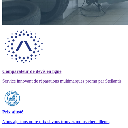
Comparateur de devis en ligne
Service innovant de réparations multimarques promu par Stellantis
Prix ajusté
Nous ajustons notre prix si vous trouvez moins cher ailleurs