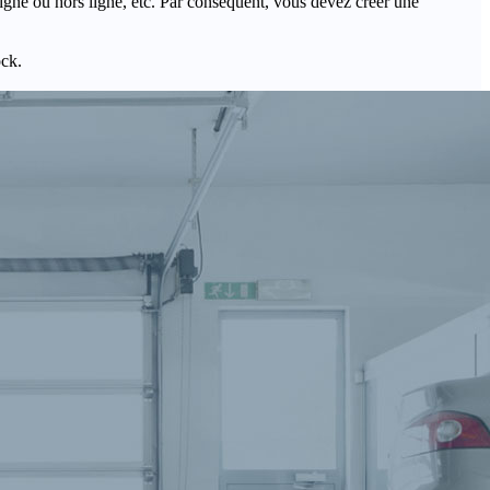
igne ou hors ligne, etc. Par conséquent, vous devez créer une
ock.