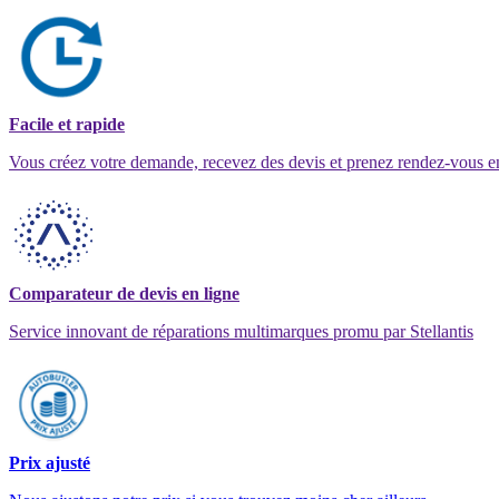
Facile et rapide
Vous créez votre demande, recevez des devis et prenez rendez-vous e
Comparateur de devis en ligne
Service innovant de réparations multimarques promu par Stellantis
Prix ajusté