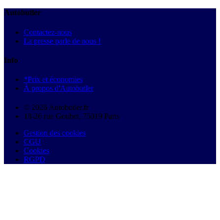
Autobutler
Contactez-nous
La presse parle de nous !
Info
*Prix et économies
À propos d'Autobutler
© 2026 Autobutler.fr
18-26 rue Goubet, 75019 Paris
Gestion des cookies
CGU
Cookies
RGPD