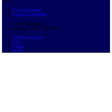
*Prix et économies
À propos d'Autobutler
© 2026 Autobutler.fr
18-26 rue Goubet, 75019 Paris
Gestion des cookies
CGU
Cookies
RGPD