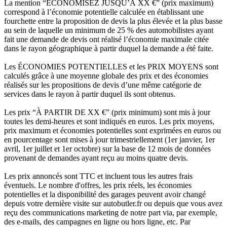
La mention “ÉCONOMISEZ JUSQU’À XX €” (prix maximum)
correspond à l’économie potentielle calculée en établissant une
fourchette entre la proposition de devis la plus élevée et la plus basse
au sein de laquelle un minimum de 25 % des automobilistes ayant
fait une demande de devis ont réalisé l’économie maximale citée
dans le rayon géographique à partir duquel la demande a été faite.
Les ÉCONOMIES POTENTIELLES et les PRIX MOYENS sont
calculés grâce à une moyenne globale des prix et des économies
réalisés sur les propositions de devis d’une même catégorie de
services dans le rayon à partir duquel ils sont obtenus.
Les prix “À PARTIR DE XX €” (prix minimum) sont mis à jour
toutes les demi-heures et sont indiqués en euros. Les prix moyens,
prix maximum et économies potentielles sont exprimées en euros ou
en pourcentage sont mises à jour trimestriellement (1er janvier, 1er
avril, 1er juillet et 1er octobre) sur la base de 12 mois de données
provenant de demandes ayant reçu au moins quatre devis.
Les prix annoncés sont TTC et incluent tous les autres frais
éventuels. Le nombre d'offres, les prix réels, les économies
potentielles et la disponibilité des garages peuvent avoir changé
depuis votre dernière visite sur autobutler.fr ou depuis que vous avez
reçu des communications marketing de notre part via, par exemple,
des e-mails, des campagnes en ligne ou hors ligne, etc. Par