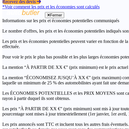
Recevez des devis
*Voir comment les prix et les économies sont calculés
Fermer
Informations sur les prix et économies potentielles communiqués
Le nombre d'offres, les prix et les économies potentielles indiqués son
Les prix et les économies potentielles peuvent varier en fonction de l
effectuée.
Pour voir le prix le plus bas possible et les plus larges économies pot
La mention “À PARTIR DE XX €” (prix minimum) est le prix actuel le 
La mention “ÉCONOMISEZ JUSQU’À XX €” (prix maximum) correspond à l
laquelle un minimum de 25 % des automobilistes ayant fait une demand
Les ÉCONOMIES POTENTIELLES et les PRIX MOYENS sont calculés grâc
rayon à partir duquel ils sont obtenus.
Les prix “À PARTIR DE XX €” (prix minimum) sont mis à jour toutes 
pourcentage sont mises à jour trimestriellement (1er janvier, 1er avril
Les prix annoncés sont TTC et incluent tous les autres frais éventuels.