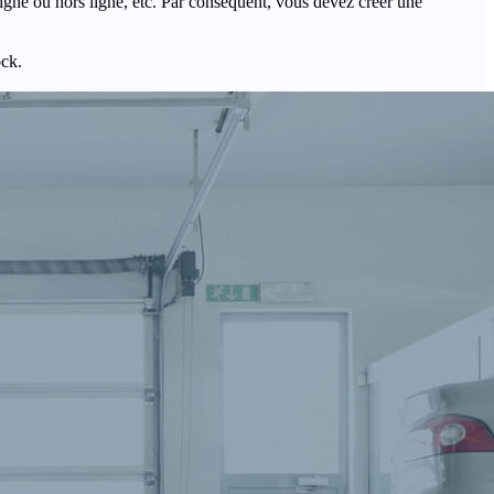
igne ou hors ligne, etc. Par conséquent, vous devez créer une
ock.