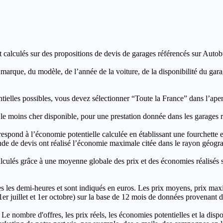
t calculés sur des propositions de devis de garages référencés sur Autobut
a marque, du modèle, de l’année de la voiture, de la disponibilité du ga
entielles possibles, vous devez sélectionner “Toute la France” dans l’ape
moins cher disponible, pour une prestation donnée dans les garages ré
’économie potentielle calculée en établissant une fourchette entre l
e de devis ont réalisé l’économie maximale citée dans le rayon géograp
e à une moyenne globale des prix et des économies réalisés sur le
les demi-heures et sont indiqués en euros. Les prix moyens, prix max
, 1er juillet et 1er octobre) sur la base de 12 mois de données provenan
 Le nombre d'offres, les prix réels, les économies potentielles et la disp