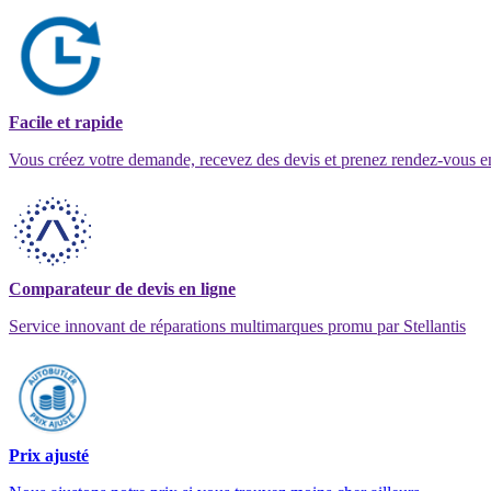
Facile et rapide
Vous créez votre demande, recevez des devis et prenez rendez-vous e
Comparateur de devis en ligne
Service innovant de réparations multimarques promu par Stellantis
Prix ajusté