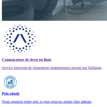
Comparateur de devis en ligne
Service innovant de réparations multimarques promu par Stellantis
Prix ajusté
Nous ajustons notre prix si vous trouvez moins cher ailleurs