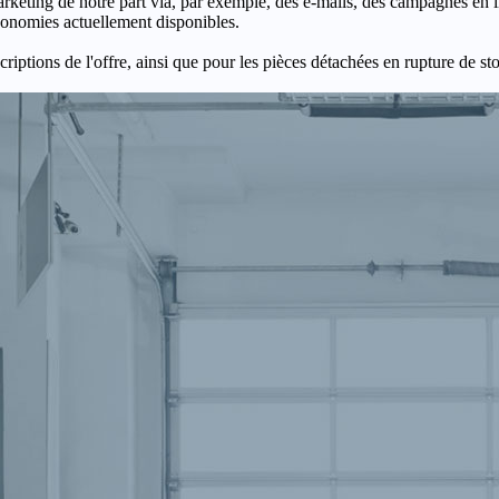
keting de notre part via, par exemple, des e-mails, des campagnes en l
économies actuellement disponibles.
criptions de l'offre, ainsi que pour les pièces détachées en rupture de st