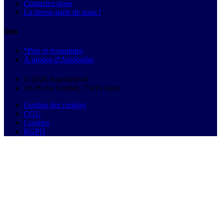
Contactez-nous
La presse parle de nous !
Info
*Prix et économies
À propos d'Autobutler
© 2026 Autobutler.fr
18-26 rue Goubet, 75019 Paris
Gestion des cookies
CGU
Cookies
RGPD