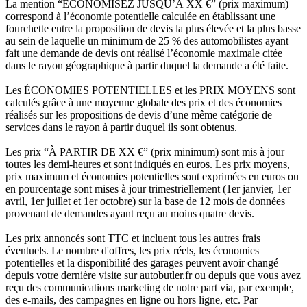
La mention “ÉCONOMISEZ JUSQU’À XX €” (prix maximum)
correspond à l’économie potentielle calculée en établissant une
fourchette entre la proposition de devis la plus élevée et la plus basse
au sein de laquelle un minimum de 25 % des automobilistes ayant
fait une demande de devis ont réalisé l’économie maximale citée
dans le rayon géographique à partir duquel la demande a été faite.
Les ÉCONOMIES POTENTIELLES et les PRIX MOYENS sont
calculés grâce à une moyenne globale des prix et des économies
réalisés sur les propositions de devis d’une même catégorie de
services dans le rayon à partir duquel ils sont obtenus.
Les prix “À PARTIR DE XX €” (prix minimum) sont mis à jour
toutes les demi-heures et sont indiqués en euros. Les prix moyens,
prix maximum et économies potentielles sont exprimées en euros ou
en pourcentage sont mises à jour trimestriellement (1er janvier, 1er
avril, 1er juillet et 1er octobre) sur la base de 12 mois de données
provenant de demandes ayant reçu au moins quatre devis.
Les prix annoncés sont TTC et incluent tous les autres frais
éventuels. Le nombre d'offres, les prix réels, les économies
potentielles et la disponibilité des garages peuvent avoir changé
depuis votre dernière visite sur autobutler.fr ou depuis que vous avez
reçu des communications marketing de notre part via, par exemple,
des e-mails, des campagnes en ligne ou hors ligne, etc. Par