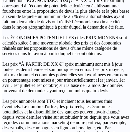
La mention “ÉCONOMISEZ JUSQU’À XX €” (prix maximum)
correspond à l’économie potentielle calculée en établissant une
fourchette entre la proposition de devis la plus élevée et la plus basse
au sein de laquelle un minimum de 25 % des automobilistes ayant
fait une demande de devis ont réalisé l’économie maximale citée
dans le rayon géographique à partir duquel la demande a été faite.
Les ÉCONOMIES POTENTIELLES et les PRIX MOYENS sont
calculés grâce à une moyenne globale des prix et des économies
réalisés sur les propositions de devis d’une même catégorie de
services dans le rayon à partir duquel ils sont obtenus.
Les prix “À PARTIR DE XX €” (prix minimum) sont mis à jour
toutes les demi-heures et sont indiqués en euros. Les prix moyens,
prix maximum et économies potentielles sont exprimées en euros ou
en pourcentage sont mises à jour trimestriellement (1er janvier, 1er
avril, 1er juillet et 1er octobre) sur la base de 12 mois de données
provenant de demandes ayant reçu au moins quatre devis.
Les prix annoncés sont TTC et incluent tous les autres frais
éventuels. Le nombre d'offres, les prix réels, les économies
potentielles et la disponibilité des garages peuvent avoir changé
depuis votre dernière visite sur autobutler.fr ou depuis que vous avez
reçu des communications marketing de notre part via, par exemple,
des e-mails, des campagnes en ligne ou hors ligne, etc. Par