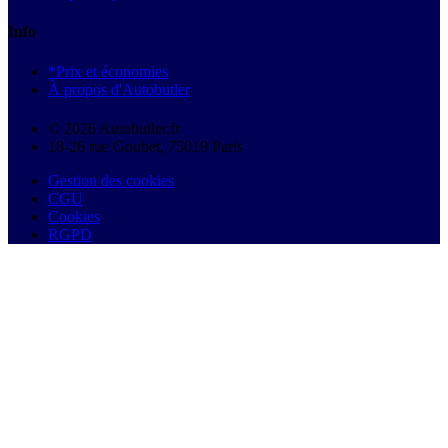
Info
*Prix et économies
À propos d'Autobutler
© 2026 Autobutler.fr
18-26 rue Goubet, 75019 Paris
Gestion des cookies
CGU
Cookies
RGPD