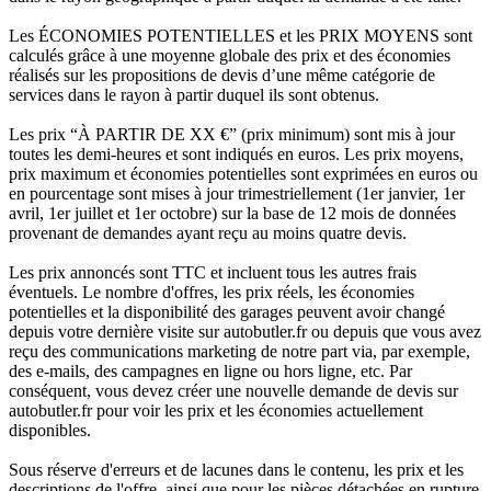
Les ÉCONOMIES POTENTIELLES et les PRIX MOYENS sont
calculés grâce à une moyenne globale des prix et des économies
réalisés sur les propositions de devis d’une même catégorie de
services dans le rayon à partir duquel ils sont obtenus.
Les prix “À PARTIR DE XX €” (prix minimum) sont mis à jour
toutes les demi-heures et sont indiqués en euros. Les prix moyens,
prix maximum et économies potentielles sont exprimées en euros ou
en pourcentage sont mises à jour trimestriellement (1er janvier, 1er
avril, 1er juillet et 1er octobre) sur la base de 12 mois de données
provenant de demandes ayant reçu au moins quatre devis.
Les prix annoncés sont TTC et incluent tous les autres frais
éventuels. Le nombre d'offres, les prix réels, les économies
potentielles et la disponibilité des garages peuvent avoir changé
depuis votre dernière visite sur autobutler.fr ou depuis que vous avez
reçu des communications marketing de notre part via, par exemple,
des e-mails, des campagnes en ligne ou hors ligne, etc. Par
conséquent, vous devez créer une nouvelle demande de devis sur
autobutler.fr pour voir les prix et les économies actuellement
disponibles.
Sous réserve d'erreurs et de lacunes dans le contenu, les prix et les
descriptions de l'offre, ainsi que pour les pièces détachées en rupture