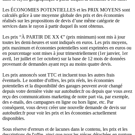
Les ÉCONOMIES POTENTIELLES et les PRIX MOYENS sont
calculés grâce à une moyenne globale des prix et des économies
réalisés sur les propositions de devis d’une même catégorie de
services dans le rayon à partir duquel ils sont obtenus.
Les prix “À PARTIR DE XX €” (prix minimum) sont mis à jour
toutes les demi-heures et sont indiqués en euros. Les prix moyens,
prix maximum et économies potentielles sont exprimées en euros ou
en pourcentage sont mises à jour trimestriellement (1er janvier, 1er
avril, 1er juillet et 1er octobre) sur la base de 12 mois de données
provenant de demandes ayant reçu au moins quatre devis.
Les prix annoncés sont TTC et incluent tous les autres frais
éventuels. Le nombre d'offres, les prix réels, les économies
potentielles et la disponibilité des garages peuvent avoir changé
depuis votre dernière visite sur autobutler.fr ou depuis que vous avez
reçu des communications marketing de notre part via, par exemple,
des e-mails, des campagnes en ligne ou hors ligne, etc. Par
conséquent, vous devez créer une nouvelle demande de devis sur
autobutler.fr pour voir les prix et les économies actuellement
disponibles.
Sous réserve d'erreurs et de lacunes dans le contenu, les prix et les
descriptions de l'offre, ainsi que pour les pièces détachées en rupture