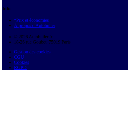
Info
*Prix et économies
À propos d'Autobutler
© 2026 Autobutler.fr
18-26 rue Goubet, 75019 Paris
Gestion des cookies
CGU
Cookies
RGPD