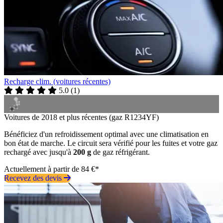
Recharge clim. (voitures récentes)
5.0
(
1
)
Voitures de 2018 et plus récentes (gaz R1234YF)
Bénéficiez d'un refroidissement optimal avec une climatisation en
bon état de marche. Le circuit sera vérifié pour les fuites et votre gaz
rechargé avec jusqu'à
200 g
de gaz réfrigérant.
Actuellement à partir de 84 €*
Recevez des devis