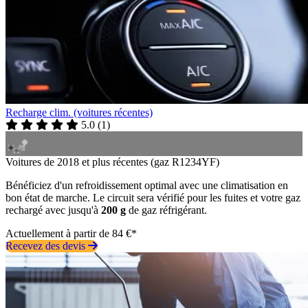
Recharge clim. (voitures récentes)
5.0
(
1
)
Voitures de 2018 et plus récentes (gaz R1234YF)
Bénéficiez d'un refroidissement optimal avec une climatisation en
bon état de marche. Le circuit sera vérifié pour les fuites et votre gaz
rechargé avec jusqu'à
200 g
de gaz réfrigérant.
Actuellement à partir de 84 €*
Recevez des devis