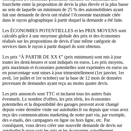
fourchette entre la proposition de devis la plus élevée et la plus basse
au sein de laquelle un minimum de 25 % des automobilistes ayant
fait une demande de devis ont réalisé l’économie maximale citée
dans le rayon géographique à partir duquel la demande a été faite.
Les ÉCONOMIES POTENTIELLES et les PRIX MOYENS sont
calculés grâce à une moyenne globale des prix et des économies
réalisés sur les propositions de devis d’une même catégorie de
services dans le rayon à partir duquel ils sont obtenus.
Les prix “À PARTIR DE XX €” (prix minimum) sont mis à jour
toutes les demi-heures et sont indiqués en euros. Les prix moyens,
prix maximum et économies potentielles sont exprimées en euros ou
en pourcentage sont mises à jour trimestriellement (1er janvier, 1er
avril, 1er juillet et 1er octobre) sur la base de 12 mois de données
provenant de demandes ayant reçu au moins quatre devis.
Les prix annoncés sont TTC et incluent tous les autres frais
éventuels. Le nombre d'offres, les prix réels, les économies
potentielles et la disponibilité des garages peuvent avoir changé
depuis votre dernière visite sur autobutler.fr ou depuis que vous avez
reçu des communications marketing de notre part via, par exemple,
des e-mails, des campagnes en ligne ou hors ligne, etc. Par
conséquent, vous devez créer une nouvelle demande de devis sur
autobutler.fr pour voir les prix et les économies actuellement