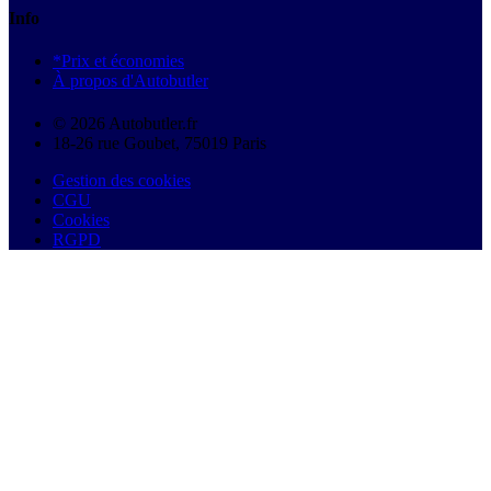
Info
*Prix et économies
À propos d'Autobutler
© 2026 Autobutler.fr
18-26 rue Goubet, 75019 Paris
Gestion des cookies
CGU
Cookies
RGPD