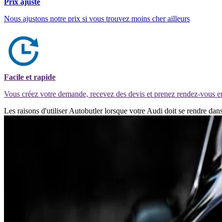
Prix ajusté
Nous ajustons notre prix si vous trouvez moins cher ailleurs
Facile et rapide
Vous créez votre demande, recevez des devis et prenez rendez-vous e
Les raisons d'utiliser Autobutler lorsque votre Audi doit se rendre d