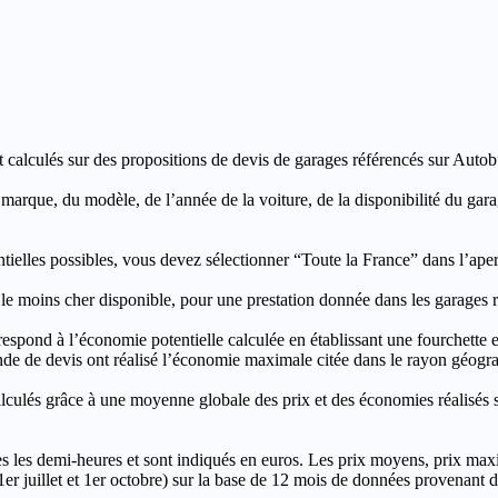
t calculés sur des propositions de devis de garages référencés sur Autobut
a marque, du modèle, de l’année de la voiture, de la disponibilité du ga
entielles possibles, vous devez sélectionner “Toute la France” dans l’ape
moins cher disponible, pour une prestation donnée dans les garages ré
’économie potentielle calculée en établissant une fourchette entre l
e de devis ont réalisé l’économie maximale citée dans le rayon géograp
e à une moyenne globale des prix et des économies réalisés sur le
les demi-heures et sont indiqués en euros. Les prix moyens, prix max
, 1er juillet et 1er octobre) sur la base de 12 mois de données provenan