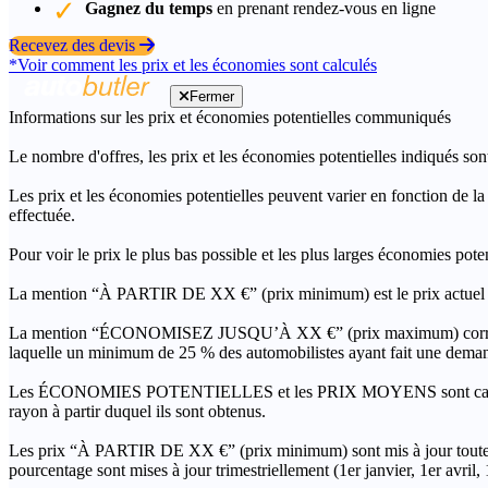
Gagnez du temps
en prenant rendez-vous en ligne
Recevez des devis
*Voir comment les prix et les économies sont calculés
Fermer
Informations sur les prix et économies potentielles communiqués
Le nombre d'offres, les prix et les économies potentielles indiqués son
Les prix et les économies potentielles peuvent varier en fonction de l
effectuée.
Pour voir le prix le plus bas possible et les plus larges économies pot
La mention “À PARTIR DE XX €” (prix minimum) est le prix actuel le 
La mention “ÉCONOMISEZ JUSQU’À XX €” (prix maximum) correspond à l
laquelle un minimum de 25 % des automobilistes ayant fait une demand
Les ÉCONOMIES POTENTIELLES et les PRIX MOYENS sont calculés grâc
rayon à partir duquel ils sont obtenus.
Les prix “À PARTIR DE XX €” (prix minimum) sont mis à jour toutes 
pourcentage sont mises à jour trimestriellement (1er janvier, 1er avril