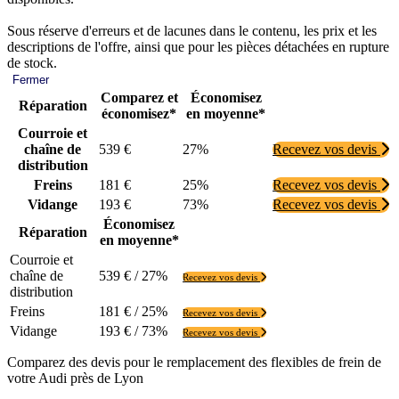
Sous réserve d'erreurs et de lacunes dans le contenu, les prix et les
descriptions de l'offre, ainsi que pour les pièces détachées en rupture
de stock.
Fermer
Comparez et
Économisez
Réparation
économisez*
en moyenne*
Courroie et
chaîne de
539 €
27%
Recevez vos devis
distribution
Freins
181 €
25%
Recevez vos devis
Vidange
193 €
73%
Recevez vos devis
Économisez
Réparation
en moyenne*
Courroie et
chaîne de
539 € / 27%
Recevez vos devis
distribution
Freins
181 € / 25%
Recevez vos devis
Vidange
193 € / 73%
Recevez vos devis
Comparez des devis pour le remplacement des flexibles de frein de
votre Audi près de Lyon