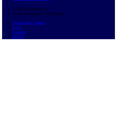
© 2026 Autobutler.fr
18-26 rue Goubet, 75019 Paris
Gestion des cookies
CGU
Cookies
RGPD