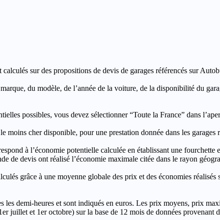
t calculés sur des propositions de devis de garages référencés sur Autobut
a marque, du modèle, de l’année de la voiture, de la disponibilité du ga
entielles possibles, vous devez sélectionner “Toute la France” dans l’ape
moins cher disponible, pour une prestation donnée dans les garages ré
’économie potentielle calculée en établissant une fourchette entre l
e de devis ont réalisé l’économie maximale citée dans le rayon géograp
e à une moyenne globale des prix et des économies réalisés sur le
les demi-heures et sont indiqués en euros. Les prix moyens, prix max
, 1er juillet et 1er octobre) sur la base de 12 mois de données provenan