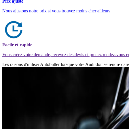
Prix ajusté
Nous ajustons notre prix si vous trouvez moins cher ailleurs
Facile et rapide
Vous créez votre demande, recevez des devis et prenez rendez-vous e
Les raisons d'utiliser Autobutler lorsque votre Audi doit se rendre d