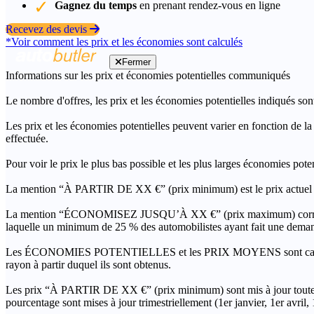
Gagnez du temps
en prenant rendez-vous en ligne
Recevez des devis
*Voir comment les prix et les économies sont calculés
Fermer
Informations sur les prix et économies potentielles communiqués
Le nombre d'offres, les prix et les économies potentielles indiqués son
Les prix et les économies potentielles peuvent varier en fonction de l
effectuée.
Pour voir le prix le plus bas possible et les plus larges économies pot
La mention “À PARTIR DE XX €” (prix minimum) est le prix actuel le 
La mention “ÉCONOMISEZ JUSQU’À XX €” (prix maximum) correspond à l
laquelle un minimum de 25 % des automobilistes ayant fait une demand
Les ÉCONOMIES POTENTIELLES et les PRIX MOYENS sont calculés grâc
rayon à partir duquel ils sont obtenus.
Les prix “À PARTIR DE XX €” (prix minimum) sont mis à jour toutes 
pourcentage sont mises à jour trimestriellement (1er janvier, 1er avril