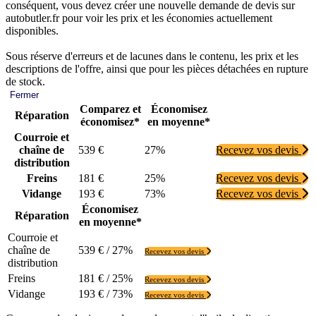
conséquent, vous devez créer une nouvelle demande de devis sur
autobutler.fr pour voir les prix et les économies actuellement
disponibles.
Sous réserve d'erreurs et de lacunes dans le contenu, les prix et les
descriptions de l'offre, ainsi que pour les pièces détachées en rupture
de stock.
Fermer
Comparez et
Économisez
Réparation
économisez*
en moyenne*
Courroie et
chaîne de
539 €
27%
Recevez vos devis
distribution
Freins
181 €
25%
Recevez vos devis
Vidange
193 €
73%
Recevez vos devis
Économisez
Réparation
en moyenne*
Courroie et
chaîne de
539 € / 27%
Recevez vos devis
distribution
Freins
181 € / 25%
Recevez vos devis
Vidange
193 € / 73%
Recevez vos devis