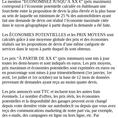
La mention “ÉCONOMISEZ JUSQU’À XX €” (prix maximum)
correspond à l’économie potentielle calculée en établissant une
fourchette entre la proposition de devis la plus élevée et la plus basse
au sein de laquelle un minimum de 25 % des automobilistes ayant
fait une demande de devis ont réalisé l’économie maximale citée
dans le rayon géographique à partir duquel la demande a été faite.
Les ÉCONOMIES POTENTIELLES et les PRIX MOYENS sont
calculés grâce à une moyenne globale des prix et des économies
réalisés sur les propositions de devis d’une même catégorie de
services dans le rayon à partir duquel ils sont obtenus.
Les prix “À PARTIR DE XX €” (prix minimum) sont mis à jour
toutes les demi-heures et sont indiqués en euros. Les prix moyens,
prix maximum et économies potentielles sont exprimées en euros ou
en pourcentage sont mises à jour trimestriellement (1er janvier, 1er
avril, 1er juillet et 1er octobre) sur la base de 12 mois de données
provenant de demandes ayant reçu au moins quatre devis.
Les prix annoncés sont TTC et incluent tous les autres frais
éventuels. Le nombre d'offres, les prix réels, les économies
potentielles et la disponibilité des garages peuvent avoir changé
depuis votre dernière visite sur autobutler.fr ou depuis que vous avez
reçu des communications marketing de notre part via, par exemple,
des e-mails, des campagnes en ligne ou hors ligne, etc. Par