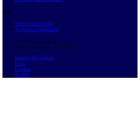
Info
*Prix et économies
À propos d'Autobutler
© 2026 Autobutler.fr
18-26 rue Goubet, 75019 Paris
Gestion des cookies
CGU
Cookies
RGPD