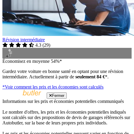
Révision intermédiaire
4.3
(
29
)
Économisez en moyenne 54%*
Gardez votre voiture en bonne santé en optant pour une révision
intermédiaire. Actuellement à partir de
seulement 84 €
*.
*Voir comment les prix et les économies sont calculés
Fermer
Informations sur les prix et économies potentielles communiqués
Le nombre d'offres, les prix et les économies potentielles indiqués
sont calculés sur des propositions de devis de garages référencés sur
Autobutler, sur la base de leurs propres prix individuels.
Les prix et les économies potentielles peuvent varier en fonction de