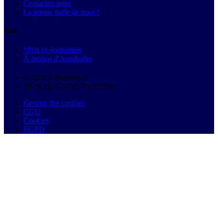
Contactez-nous
La presse parle de nous !
Info
*Prix et économies
À propos d'Autobutler
© 2026 Autobutler.fr
18-26 rue Goubet, 75019 Paris
Gestion des cookies
CGU
Cookies
RGPD