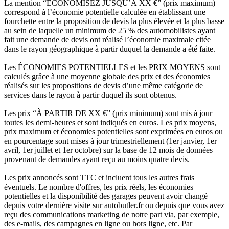
La mention “ÉCONOMISEZ JUSQU’À XX €” (prix maximum)
correspond à l’économie potentielle calculée en établissant une
fourchette entre la proposition de devis la plus élevée et la plus basse
au sein de laquelle un minimum de 25 % des automobilistes ayant
fait une demande de devis ont réalisé l’économie maximale citée
dans le rayon géographique à partir duquel la demande a été faite.
Les ÉCONOMIES POTENTIELLES et les PRIX MOYENS sont
calculés grâce à une moyenne globale des prix et des économies
réalisés sur les propositions de devis d’une même catégorie de
services dans le rayon à partir duquel ils sont obtenus.
Les prix “À PARTIR DE XX €” (prix minimum) sont mis à jour
toutes les demi-heures et sont indiqués en euros. Les prix moyens,
prix maximum et économies potentielles sont exprimées en euros ou
en pourcentage sont mises à jour trimestriellement (1er janvier, 1er
avril, 1er juillet et 1er octobre) sur la base de 12 mois de données
provenant de demandes ayant reçu au moins quatre devis.
Les prix annoncés sont TTC et incluent tous les autres frais
éventuels. Le nombre d'offres, les prix réels, les économies
potentielles et la disponibilité des garages peuvent avoir changé
depuis votre dernière visite sur autobutler.fr ou depuis que vous avez
reçu des communications marketing de notre part via, par exemple,
des e-mails, des campagnes en ligne ou hors ligne, etc. Par