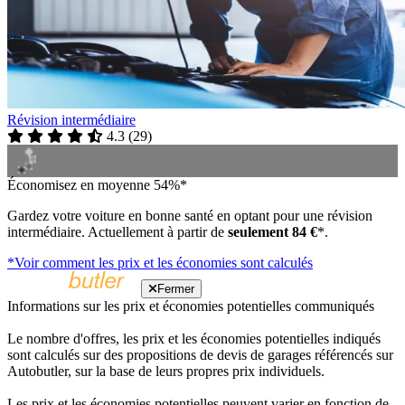
Révision intermédiaire
4.3
(
29
)
Économisez en moyenne 54%*
Gardez votre voiture en bonne santé en optant pour une révision
intermédiaire. Actuellement à partir de
seulement 84 €
*.
*Voir comment les prix et les économies sont calculés
Fermer
Informations sur les prix et économies potentielles communiqués
Le nombre d'offres, les prix et les économies potentielles indiqués
sont calculés sur des propositions de devis de garages référencés sur
Autobutler, sur la base de leurs propres prix individuels.
Les prix et les économies potentielles peuvent varier en fonction de