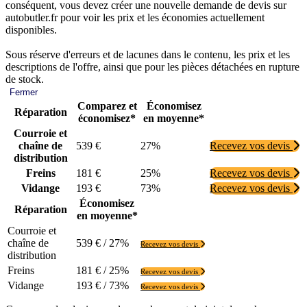
conséquent, vous devez créer une nouvelle demande de devis sur
autobutler.fr pour voir les prix et les économies actuellement
disponibles.
Sous réserve d'erreurs et de lacunes dans le contenu, les prix et les
descriptions de l'offre, ainsi que pour les pièces détachées en rupture
de stock.
Fermer
Comparez et
Économisez
Réparation
économisez*
en moyenne*
Courroie et
chaîne de
539 €
27%
Recevez vos devis
distribution
Freins
181 €
25%
Recevez vos devis
Vidange
193 €
73%
Recevez vos devis
Économisez
Réparation
en moyenne*
Courroie et
chaîne de
539 € / 27%
Recevez vos devis
distribution
Freins
181 € / 25%
Recevez vos devis
Vidange
193 € / 73%
Recevez vos devis