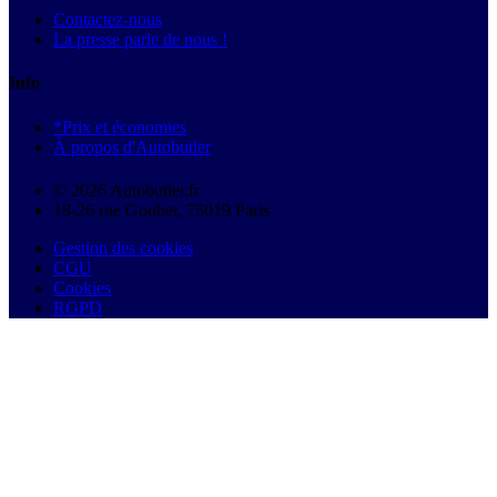
Contactez-nous
La presse parle de nous !
Info
*Prix et économies
À propos d'Autobutler
© 2026 Autobutler.fr
18-26 rue Goubet, 75019 Paris
Gestion des cookies
CGU
Cookies
RGPD