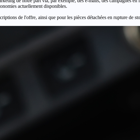
keting de notre part via, par exemple, des e-mails, des campagnes en l
économies actuellement disponibles.
criptions de l'offre, ainsi que pour les pièces détachées en rupture de st