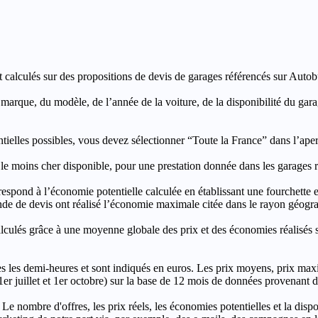
t calculés sur des propositions de devis de garages référencés sur Autobut
a marque, du modèle, de l’année de la voiture, de la disponibilité du ga
entielles possibles, vous devez sélectionner “Toute la France” dans l’ape
moins cher disponible, pour une prestation donnée dans les garages ré
’économie potentielle calculée en établissant une fourchette entre l
e de devis ont réalisé l’économie maximale citée dans le rayon géograp
e à une moyenne globale des prix et des économies réalisés sur le
les demi-heures et sont indiqués en euros. Les prix moyens, prix max
, 1er juillet et 1er octobre) sur la base de 12 mois de données provenan
 Le nombre d'offres, les prix réels, les économies potentielles et la disp