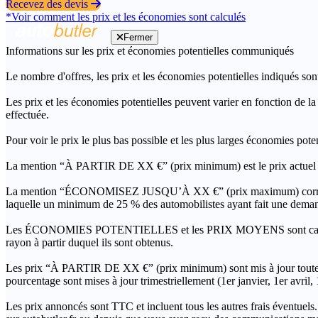
Recevez des devis
*Voir comment les prix et les économies sont calculés
Fermer
Informations sur les prix et économies potentielles communiqués
Le nombre d'offres, les prix et les économies potentielles indiqués son
Les prix et les économies potentielles peuvent varier en fonction de l
effectuée.
Pour voir le prix le plus bas possible et les plus larges économies pot
La mention “À PARTIR DE XX €” (prix minimum) est le prix actuel le 
La mention “ÉCONOMISEZ JUSQU’À XX €” (prix maximum) correspond à l
laquelle un minimum de 25 % des automobilistes ayant fait une demand
Les ÉCONOMIES POTENTIELLES et les PRIX MOYENS sont calculés grâc
rayon à partir duquel ils sont obtenus.
Les prix “À PARTIR DE XX €” (prix minimum) sont mis à jour toutes 
pourcentage sont mises à jour trimestriellement (1er janvier, 1er avril
Les prix annoncés sont TTC et incluent tous les autres frais éventuels.