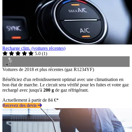
Recharge clim. (voitures récentes)
5.0
(
1
)
Voitures de 2018 et plus récentes (gaz R1234YF)
Bénéficiez d'un refroidissement optimal avec une climatisation en
bon état de marche. Le circuit sera vérifié pour les fuites et votre gaz
rechargé avec jusqu'à
200 g
de gaz réfrigérant.
Actuellement à partir de 84 €*
Recevez des devis