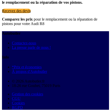
le remplacement ou la réparation de vos pistons.
Recevez des devis
Comparez les prix
pour le remplacement ou la réparation de
pistons pour votre Audi R8
Autobutler
Contactez-nous
La presse parle de nous !
Info
*Prix et économies
À propos d'Autobutler
© 2026 Autobutler.fr
18-26 rue Goubet, 75019 Paris
Gestion des cookies
CGU
Cookies
RGPD