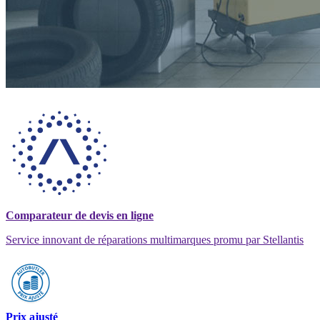
Comparateur de devis en ligne
Service innovant de réparations multimarques promu par Stellantis
Prix ajusté