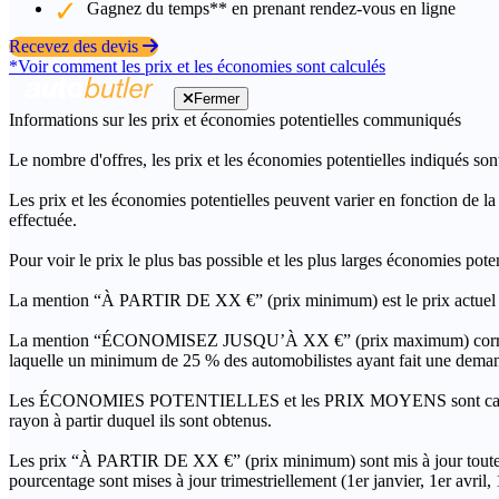
Gagnez du temps** en prenant rendez-vous en ligne
Recevez des devis
*Voir comment les prix et les économies sont calculés
Fermer
Informations sur les prix et économies potentielles communiqués
Le nombre d'offres, les prix et les économies potentielles indiqués son
Les prix et les économies potentielles peuvent varier en fonction de l
effectuée.
Pour voir le prix le plus bas possible et les plus larges économies pot
La mention “À PARTIR DE XX €” (prix minimum) est le prix actuel le 
La mention “ÉCONOMISEZ JUSQU’À XX €” (prix maximum) correspond à l
laquelle un minimum de 25 % des automobilistes ayant fait une demand
Les ÉCONOMIES POTENTIELLES et les PRIX MOYENS sont calculés grâc
rayon à partir duquel ils sont obtenus.
Les prix “À PARTIR DE XX €” (prix minimum) sont mis à jour toutes 
pourcentage sont mises à jour trimestriellement (1er janvier, 1er avril