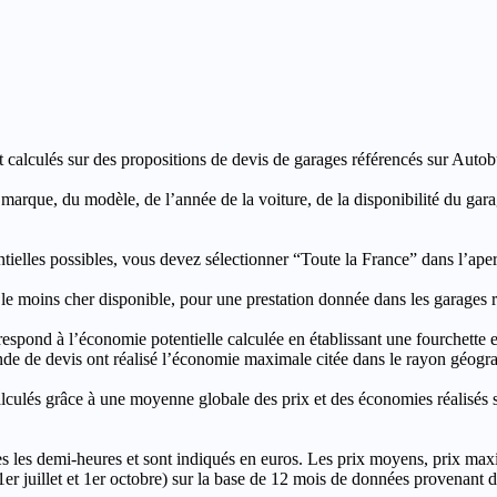
t calculés sur des propositions de devis de garages référencés sur Autobut
a marque, du modèle, de l’année de la voiture, de la disponibilité du ga
entielles possibles, vous devez sélectionner “Toute la France” dans l’ape
moins cher disponible, pour une prestation donnée dans les garages ré
’économie potentielle calculée en établissant une fourchette entre l
e de devis ont réalisé l’économie maximale citée dans le rayon géograp
e à une moyenne globale des prix et des économies réalisés sur le
les demi-heures et sont indiqués en euros. Les prix moyens, prix max
, 1er juillet et 1er octobre) sur la base de 12 mois de données provenan