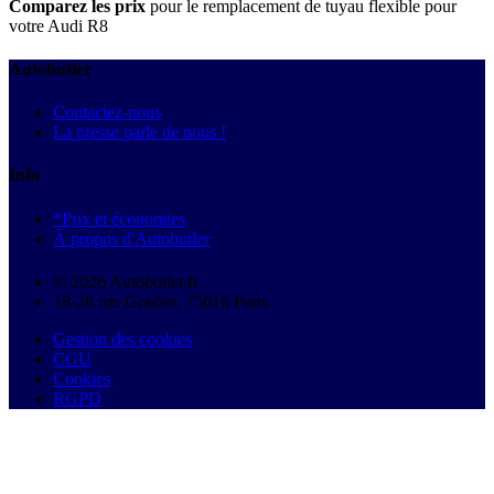
Comparez les prix
pour le remplacement de tuyau flexible pour
votre Audi R8
Autobutler
Contactez-nous
La presse parle de nous !
Info
*Prix et économies
À propos d'Autobutler
© 2026 Autobutler.fr
18-26 rue Goubet, 75019 Paris
Gestion des cookies
CGU
Cookies
RGPD