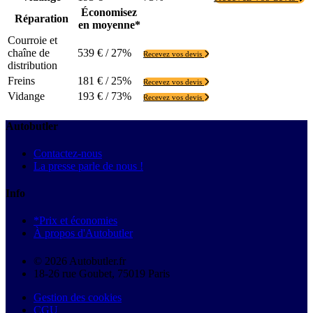
Économisez
Réparation
en moyenne*
Courroie et
chaîne de
539 € / 27%
Recevez vos devis
distribution
Freins
181 € / 25%
Recevez vos devis
Vidange
193 € / 73%
Recevez vos devis
Autobutler
Contactez-nous
La presse parle de nous !
Info
*Prix et économies
À propos d'Autobutler
© 2026 Autobutler.fr
18-26 rue Goubet, 75019 Paris
Gestion des cookies
CGU