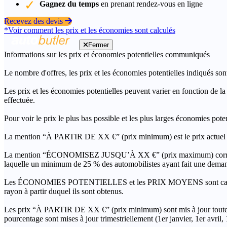
Gagnez du temps
en prenant rendez-vous en ligne
Recevez des devis
*Voir comment les prix et les économies sont calculés
Fermer
Informations sur les prix et économies potentielles communiqués
Le nombre d'offres, les prix et les économies potentielles indiqués son
Les prix et les économies potentielles peuvent varier en fonction de l
effectuée.
Pour voir le prix le plus bas possible et les plus larges économies pot
La mention “À PARTIR DE XX €” (prix minimum) est le prix actuel le 
La mention “ÉCONOMISEZ JUSQU’À XX €” (prix maximum) correspond à l
laquelle un minimum de 25 % des automobilistes ayant fait une demand
Les ÉCONOMIES POTENTIELLES et les PRIX MOYENS sont calculés grâc
rayon à partir duquel ils sont obtenus.
Les prix “À PARTIR DE XX €” (prix minimum) sont mis à jour toutes 
pourcentage sont mises à jour trimestriellement (1er janvier, 1er avril