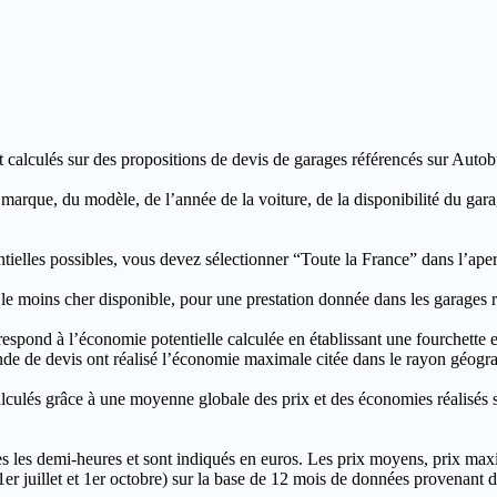
t calculés sur des propositions de devis de garages référencés sur Autobut
a marque, du modèle, de l’année de la voiture, de la disponibilité du ga
entielles possibles, vous devez sélectionner “Toute la France” dans l’ape
moins cher disponible, pour une prestation donnée dans les garages ré
’économie potentielle calculée en établissant une fourchette entre l
e de devis ont réalisé l’économie maximale citée dans le rayon géograp
e à une moyenne globale des prix et des économies réalisés sur le
les demi-heures et sont indiqués en euros. Les prix moyens, prix max
, 1er juillet et 1er octobre) sur la base de 12 mois de données provenan