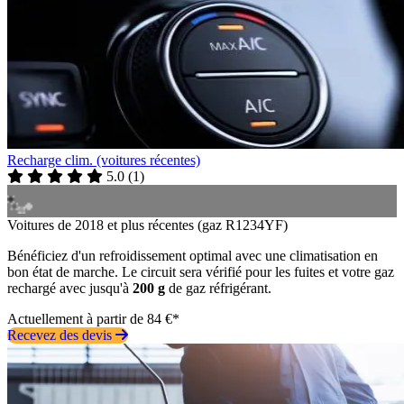
Recharge clim. (voitures récentes)
5.0
(
1
)
Voitures de 2018 et plus récentes (gaz R1234YF)
Bénéficiez d'un refroidissement optimal avec une climatisation en
bon état de marche. Le circuit sera vérifié pour les fuites et votre gaz
rechargé avec jusqu'à
200 g
de gaz réfrigérant.
Actuellement à partir de 84 €*
Recevez des devis