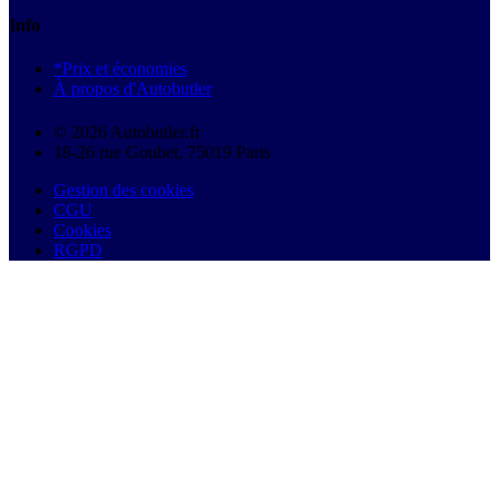
Info
*Prix et économies
À propos d'Autobutler
© 2026 Autobutler.fr
18-26 rue Goubet, 75019 Paris
Gestion des cookies
CGU
Cookies
RGPD