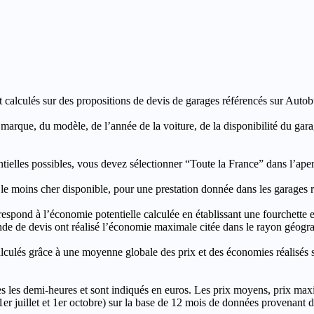
t calculés sur des propositions de devis de garages référencés sur Autobut
a marque, du modèle, de l’année de la voiture, de la disponibilité du ga
entielles possibles, vous devez sélectionner “Toute la France” dans l’ape
moins cher disponible, pour une prestation donnée dans les garages ré
’économie potentielle calculée en établissant une fourchette entre l
e de devis ont réalisé l’économie maximale citée dans le rayon géograp
e à une moyenne globale des prix et des économies réalisés sur le
les demi-heures et sont indiqués en euros. Les prix moyens, prix max
, 1er juillet et 1er octobre) sur la base de 12 mois de données provenan