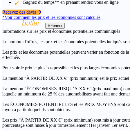
Gagnez du temps** en prenant rendez-vous en ligne
Recevez des devis
*Voir comment les prix et les économies sont calculés
Fermer
Informations sur les prix et économies potentielles communiqués
Le nombre d'offres, les prix et les économies potentielles indiqués son
Les prix et les économies potentielles peuvent varier en fonction de l
effectuée.
Pour voir le prix le plus bas possible et les plus larges économies pot
La mention “À PARTIR DE XX €” (prix minimum) est le prix actuel le 
La mention “ÉCONOMISEZ JUSQU’À XX €” (prix maximum) correspond à l
laquelle un minimum de 25 % des automobilistes ayant fait une demand
Les ÉCONOMIES POTENTIELLES et les PRIX MOYENS sont calculés grâc
rayon à partir duquel ils sont obtenus.
Les prix “À PARTIR DE XX €” (prix minimum) sont mis à jour toutes 
pourcentage sont mises à jour trimestriellement (1er janvier, 1er avril