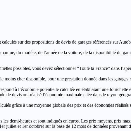
t calculés sur des propositions de devis de garages référencés sur Autobut
a marque, du modèle, de l’année de la voiture, de la disponibilité du ga
entielles possibles, vous devez sélectionner “Toute la France” dans l’ape
moins cher disponible, pour une prestation donnée dans les garages ré
’économie potentielle calculée en établissant une fourchette entre l
e de devis ont réalisé l’économie maximale citée dans le rayon géograp
e à une moyenne globale des prix et des économies réalisés sur le
les demi-heures et sont indiqués en euros. Les prix moyens, prix max
, 1er juillet et 1er octobre) sur la base de 12 mois de données provenan