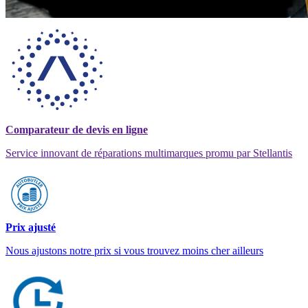
Comparateur de devis en ligne
Service innovant de réparations multimarques promu par Stellantis
Prix ajusté
Nous ajustons notre prix si vous trouvez moins cher ailleurs