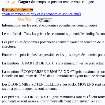
Gagnez du temps
en prenant rendez-vous en ligne
Recevez des devis
*Voir comment les prix et les économies sont calculés
Fermer
Informations sur les prix et économies potentielles communiqués
Le nombre d'offres, les prix et les économies potentielles indiqués son
Les prix et les économies potentielles peuvent varier en fonction de l
effectuée.
Pour voir le prix le plus bas possible et les plus larges économies pot
La mention “À PARTIR DE XX €” (prix minimum) est le prix actuel le 
La mention “ÉCONOMISEZ JUSQU’À XX €” (prix maximum) correspond à l
laquelle un minimum de 25 % des automobilistes ayant fait une demand
Les ÉCONOMIES POTENTIELLES et les PRIX MOYENS sont calculés grâc
rayon à partir duquel ils sont obtenus.
Les prix “À PARTIR DE XX €” (prix minimum) sont mis à jour toutes 
pourcentage sont mises à jour trimestriellement (1er janvier, 1er avril