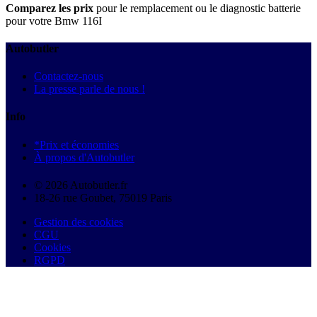
Comparez les prix
pour le remplacement ou le diagnostic batterie
pour votre Bmw 116I
Autobutler
Contactez-nous
La presse parle de nous !
Info
*Prix et économies
À propos d'Autobutler
© 2026 Autobutler.fr
18-26 rue Goubet, 75019 Paris
Gestion des cookies
CGU
Cookies
RGPD