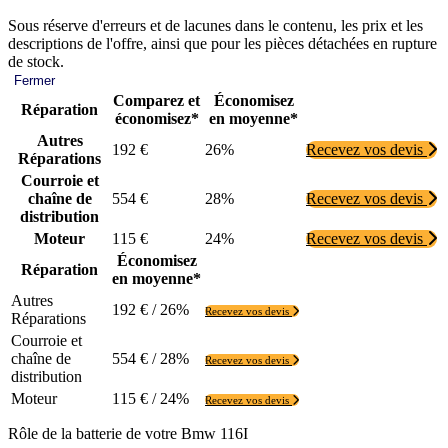
Sous réserve d'erreurs et de lacunes dans le contenu, les prix et les
descriptions de l'offre, ainsi que pour les pièces détachées en rupture
de stock.
Fermer
Comparez et
Économisez
Réparation
économisez*
en moyenne*
Autres
192 €
26%
Recevez vos devis
Réparations
Courroie et
chaîne de
554 €
28%
Recevez vos devis
distribution
Moteur
115 €
24%
Recevez vos devis
Économisez
Réparation
en moyenne*
Autres
192 € / 26%
Recevez vos devis
Réparations
Courroie et
chaîne de
554 € / 28%
Recevez vos devis
distribution
Moteur
115 € / 24%
Recevez vos devis
Rôle de la batterie de votre Bmw 116I