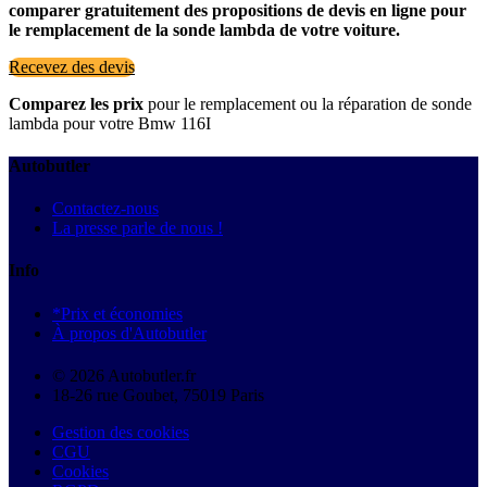
comparer gratuitement des propositions de devis en ligne pour
le remplacement de la sonde lambda de votre voiture.
Recevez des devis
Comparez les prix
pour le remplacement ou la réparation de sonde
lambda pour votre Bmw 116I
Autobutler
Contactez-nous
La presse parle de nous !
Info
*Prix et économies
À propos d'Autobutler
© 2026 Autobutler.fr
18-26 rue Goubet, 75019 Paris
Gestion des cookies
CGU
Cookies