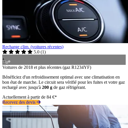
Recharge clim. (voitures récentes)
5.0
(
1
)
Voitures de 2018 et plus récentes (gaz R1234YF)
Bénéficiez d'un refroidissement optimal avec une climatisation en
bon état de marche. Le circuit sera vérifié pour les fuites et votre gaz
rechargé avec jusqu'à
200 g
de gaz réfrigérant.
Actuellement à partir de 84 €*
Recevez des devis