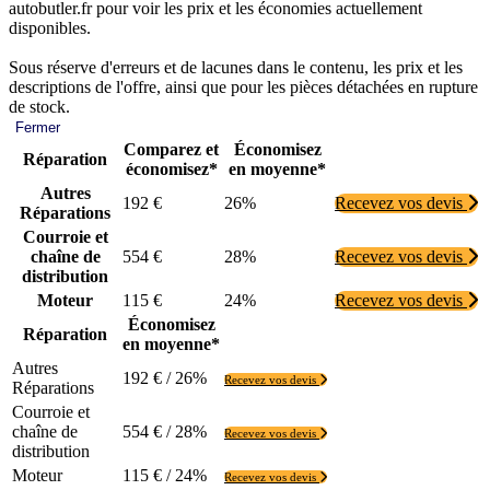
autobutler.fr pour voir les prix et les économies actuellement
disponibles.
Sous réserve d'erreurs et de lacunes dans le contenu, les prix et les
descriptions de l'offre, ainsi que pour les pièces détachées en rupture
de stock.
Fermer
Comparez et
Économisez
Réparation
économisez*
en moyenne*
Autres
192 €
26%
Recevez vos devis
Réparations
Courroie et
chaîne de
554 €
28%
Recevez vos devis
distribution
Moteur
115 €
24%
Recevez vos devis
Économisez
Réparation
en moyenne*
Autres
192 € / 26%
Recevez vos devis
Réparations
Courroie et
chaîne de
554 € / 28%
Recevez vos devis
distribution
Moteur
115 € / 24%
Recevez vos devis