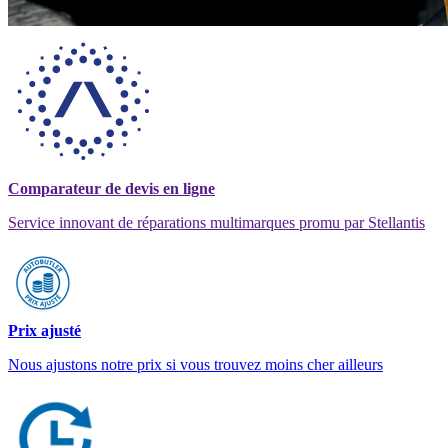
Comparateur de devis en ligne
Service innovant de réparations multimarques promu par Stellantis
Prix ajusté
Nous ajustons notre prix si vous trouvez moins cher ailleurs