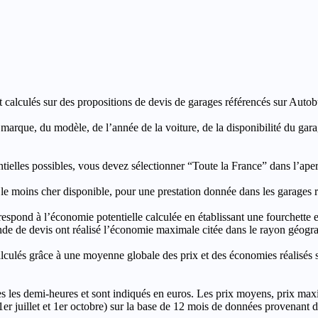
t calculés sur des propositions de devis de garages référencés sur Autobut
a marque, du modèle, de l’année de la voiture, de la disponibilité du ga
entielles possibles, vous devez sélectionner “Toute la France” dans l’ape
moins cher disponible, pour une prestation donnée dans les garages ré
’économie potentielle calculée en établissant une fourchette entre l
e de devis ont réalisé l’économie maximale citée dans le rayon géograp
e à une moyenne globale des prix et des économies réalisés sur le
les demi-heures et sont indiqués en euros. Les prix moyens, prix max
, 1er juillet et 1er octobre) sur la base de 12 mois de données provenan