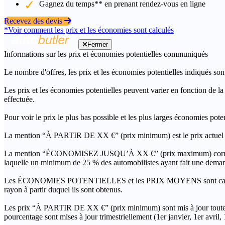
Gagnez du temps** en prenant rendez-vous en ligne
Recevez des devis
*Voir comment les prix et les économies sont calculés
Fermer
Informations sur les prix et économies potentielles communiqués
Le nombre d'offres, les prix et les économies potentielles indiqués son
Les prix et les économies potentielles peuvent varier en fonction de l
effectuée.
Pour voir le prix le plus bas possible et les plus larges économies pot
La mention “À PARTIR DE XX €” (prix minimum) est le prix actuel le 
La mention “ÉCONOMISEZ JUSQU’À XX €” (prix maximum) correspond à l
laquelle un minimum de 25 % des automobilistes ayant fait une demand
Les ÉCONOMIES POTENTIELLES et les PRIX MOYENS sont calculés grâc
rayon à partir duquel ils sont obtenus.
Les prix “À PARTIR DE XX €” (prix minimum) sont mis à jour toutes 
pourcentage sont mises à jour trimestriellement (1er janvier, 1er avril