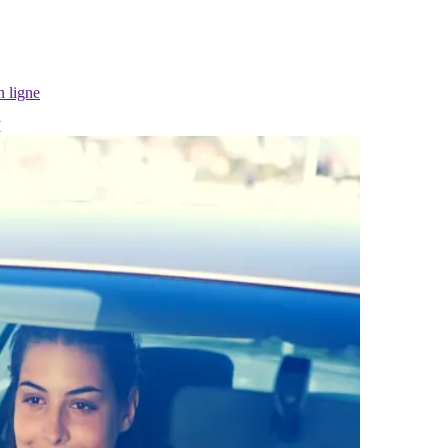
n ligne
I