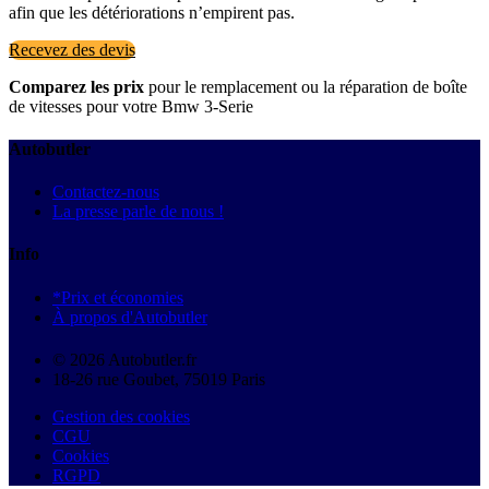
afin que les détériorations n’empirent pas.
Recevez des devis
Comparez les prix
pour le remplacement ou la réparation de boîte
de vitesses pour votre Bmw 3-Serie
Autobutler
Contactez-nous
La presse parle de nous !
Info
*Prix et économies
À propos d'Autobutler
© 2026 Autobutler.fr
18-26 rue Goubet, 75019 Paris
Gestion des cookies
CGU
Cookies
RGPD