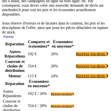
des e-mails, des campagnes en ligne ou hors ligne, etc. Par
conséquent, vous devez créer une nouvelle demande de devis sur
autobutler.fr pour voir les prix et les économies actuellement
disponibles.
Sous réserve d'erreurs et de lacunes dans le contenu, les prix et les
descriptions de l'offre, ainsi que pour les pièces détachées en rupture
de stock.
Fermer
Comparez et
Économisez
Réparation
économisez*
en moyenne*
Autres
192 €
26%
Recevez vos devis
Réparations
Courroie et
chaîne de
554 €
28%
Recevez vos devis
distribution
Moteur
115 €
24%
Recevez vos devis
Économisez
Réparation
en moyenne*
Autres
192 € / 26%
Recevez vos devis
Réparations
Courroie et
chaîne de
554 € / 28%
Recevez vos devis
distribution