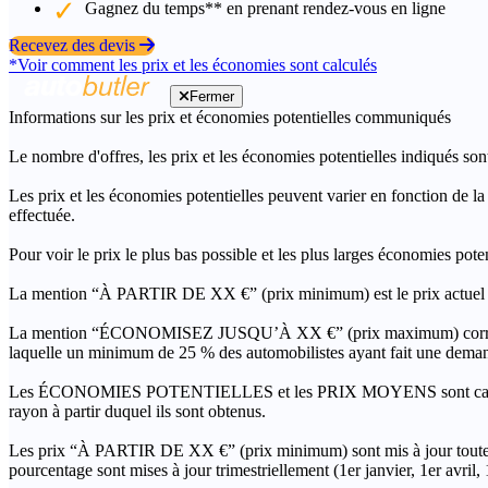
Gagnez du temps** en prenant rendez-vous en ligne
Recevez des devis
*Voir comment les prix et les économies sont calculés
Fermer
Informations sur les prix et économies potentielles communiqués
Le nombre d'offres, les prix et les économies potentielles indiqués son
Les prix et les économies potentielles peuvent varier en fonction de l
effectuée.
Pour voir le prix le plus bas possible et les plus larges économies pot
La mention “À PARTIR DE XX €” (prix minimum) est le prix actuel le 
La mention “ÉCONOMISEZ JUSQU’À XX €” (prix maximum) correspond à l
laquelle un minimum de 25 % des automobilistes ayant fait une demand
Les ÉCONOMIES POTENTIELLES et les PRIX MOYENS sont calculés grâc
rayon à partir duquel ils sont obtenus.
Les prix “À PARTIR DE XX €” (prix minimum) sont mis à jour toutes 
pourcentage sont mises à jour trimestriellement (1er janvier, 1er avril