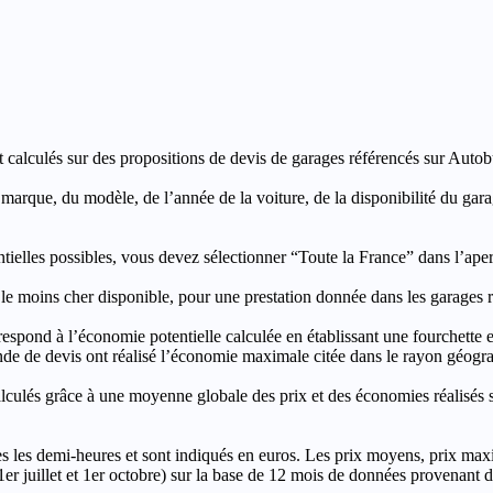
t calculés sur des propositions de devis de garages référencés sur Autobut
a marque, du modèle, de l’année de la voiture, de la disponibilité du ga
entielles possibles, vous devez sélectionner “Toute la France” dans l’ape
moins cher disponible, pour une prestation donnée dans les garages ré
’économie potentielle calculée en établissant une fourchette entre l
e de devis ont réalisé l’économie maximale citée dans le rayon géograp
e à une moyenne globale des prix et des économies réalisés sur le
les demi-heures et sont indiqués en euros. Les prix moyens, prix max
, 1er juillet et 1er octobre) sur la base de 12 mois de données provenan