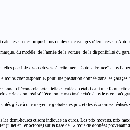
t calculés sur des propositions de devis de garages référencés sur Autobut
a marque, du modèle, de l’année de la voiture, de la disponibilité du ga
entielles possibles, vous devez sélectionner “Toute la France” dans l’ape
moins cher disponible, pour une prestation donnée dans les garages ré
’économie potentielle calculée en établissant une fourchette entre l
e de devis ont réalisé l’économie maximale citée dans le rayon géograp
e à une moyenne globale des prix et des économies réalisés sur le
les demi-heures et sont indiqués en euros. Les prix moyens, prix max
, 1er juillet et 1er octobre) sur la base de 12 mois de données provenan