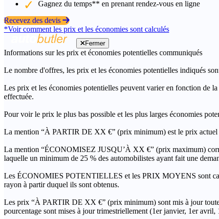
Gagnez du temps** en prenant rendez-vous en ligne
Recevez des devis
*Voir comment les prix et les économies sont calculés
Fermer
Informations sur les prix et économies potentielles communiqués
Le nombre d'offres, les prix et les économies potentielles indiqués son
Les prix et les économies potentielles peuvent varier en fonction de l
effectuée.
Pour voir le prix le plus bas possible et les plus larges économies pot
La mention “À PARTIR DE XX €” (prix minimum) est le prix actuel le 
La mention “ÉCONOMISEZ JUSQU’À XX €” (prix maximum) correspond à l
laquelle un minimum de 25 % des automobilistes ayant fait une demand
Les ÉCONOMIES POTENTIELLES et les PRIX MOYENS sont calculés grâc
rayon à partir duquel ils sont obtenus.
Les prix “À PARTIR DE XX €” (prix minimum) sont mis à jour toutes 
pourcentage sont mises à jour trimestriellement (1er janvier, 1er avril