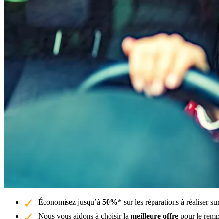
Économisez jusqu’à
50%
* sur les réparations à réaliser 
Nous vous aidons à choisir la
meilleure offre
pour le remp