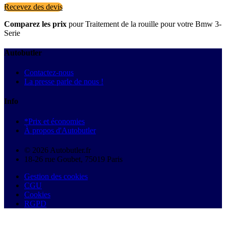
Recevez des devis
Comparez les prix
pour Traitement de la rouille pour votre Bmw 3-
Serie
Autobutler
Contactez-nous
La presse parle de nous !
Info
*Prix et économies
À propos d'Autobutler
© 2026 Autobutler.fr
18-26 rue Goubet, 75019 Paris
Gestion des cookies
CGU
Cookies
RGPD