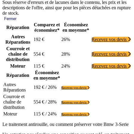
Sous réserve d'erreurs et de lacunes dans le contenu, les prix et les
descriptions de l'offre, ainsi que pour les pièces détachées en rupture
de stock.
Fermer
Comparez et
Économisez
Réparation
économisez*
en moyenne*
Autres
192 €
26%
Recevez vos devis
Réparations
Courroie et
chaîne de
554 €
28%
Recevez vos devis
distribution
Moteur
115 €
24%
Recevez vos devis
Économisez
Réparation
en moyenne*
Autres
192 € / 26%
Recevez vos devis
Réparations
Courroie et
chaîne de
554 € / 28%
Recevez vos devis
distribution
Moteur
115 € / 24%
Recevez vos devis
Le traitement antirouille, ou comment préserver votre Bmw 3-Serie