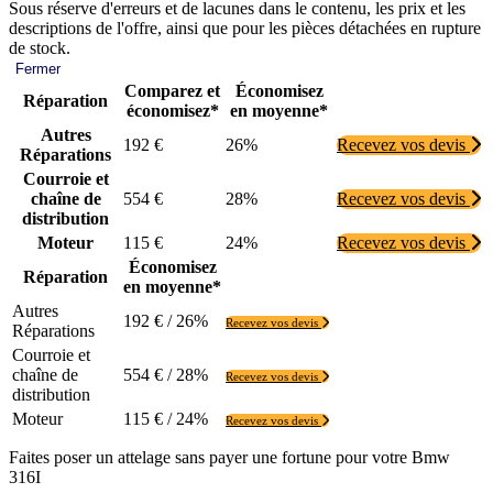
Sous réserve d'erreurs et de lacunes dans le contenu, les prix et les
descriptions de l'offre, ainsi que pour les pièces détachées en rupture
de stock.
Fermer
Comparez et
Économisez
Réparation
économisez*
en moyenne*
Autres
192 €
26%
Recevez vos devis
Réparations
Courroie et
chaîne de
554 €
28%
Recevez vos devis
distribution
Moteur
115 €
24%
Recevez vos devis
Économisez
Réparation
en moyenne*
Autres
192 € / 26%
Recevez vos devis
Réparations
Courroie et
chaîne de
554 € / 28%
Recevez vos devis
distribution
Moteur
115 € / 24%
Recevez vos devis
Faites poser un attelage sans payer une fortune pour votre Bmw
316I