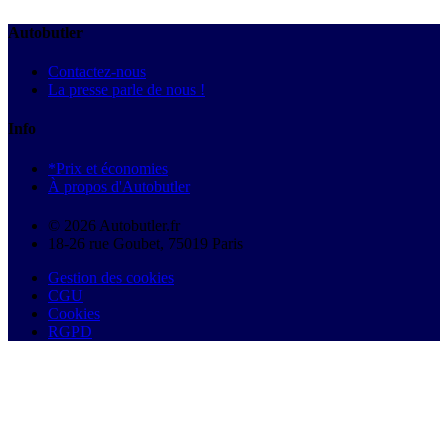
Autobutler
Contactez-nous
La presse parle de nous !
Info
*Prix et économies
À propos d'Autobutler
© 2026 Autobutler.fr
18-26 rue Goubet, 75019 Paris
Gestion des cookies
CGU
Cookies
RGPD