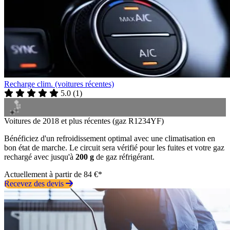
Recharge clim. (voitures récentes)
5.0
(
1
)
Voitures de 2018 et plus récentes (gaz R1234YF)
Bénéficiez d'un refroidissement optimal avec une climatisation en
bon état de marche. Le circuit sera vérifié pour les fuites et votre gaz
rechargé avec jusqu'à
200 g
de gaz réfrigérant.
Actuellement à partir de 84 €*
Recevez des devis