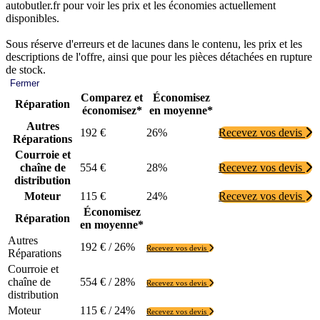
autobutler.fr pour voir les prix et les économies actuellement
disponibles.
Sous réserve d'erreurs et de lacunes dans le contenu, les prix et les
descriptions de l'offre, ainsi que pour les pièces détachées en rupture
de stock.
Fermer
Comparez et
Économisez
Réparation
économisez*
en moyenne*
Autres
192 €
26%
Recevez vos devis
Réparations
Courroie et
chaîne de
554 €
28%
Recevez vos devis
distribution
Moteur
115 €
24%
Recevez vos devis
Économisez
Réparation
en moyenne*
Autres
192 € / 26%
Recevez vos devis
Réparations
Courroie et
chaîne de
554 € / 28%
Recevez vos devis
distribution
Moteur
115 € / 24%
Recevez vos devis