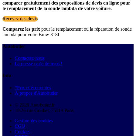
comparer gratuitement des propositions de devis en ligne pour
le remplacement de la sonde lambda de votre voiture.
Recevez des devis
Comparez les prix
pour le remplacement ou la réparation de sonde
lambda pour votre Bmw 318I
Autobutler
Contactez-nous
La presse parle de nous !
Info
*Prix et économies
À propos d'Autobutler
© 2026 Autobutler.fr
18-26 rue Goubet, 75019 Paris
Gestion des cookies
CGU
Cookies