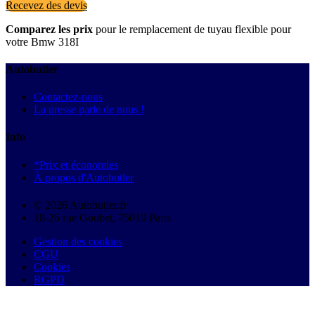
Recevez des devis
Comparez les prix
pour le remplacement de tuyau flexible pour
votre Bmw 318I
Autobutler
Contactez-nous
La presse parle de nous !
Info
*Prix et économies
À propos d'Autobutler
© 2026 Autobutler.fr
18-26 rue Goubet, 75019 Paris
Gestion des cookies
CGU
Cookies
RGPD