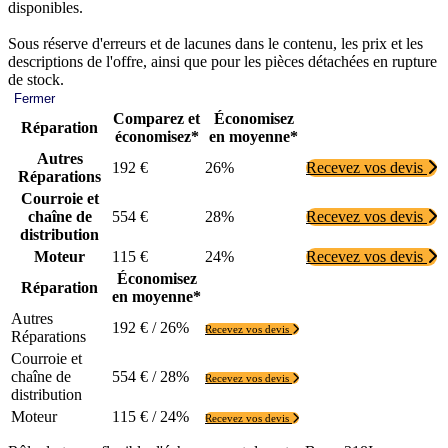
disponibles.
Sous réserve d'erreurs et de lacunes dans le contenu, les prix et les
descriptions de l'offre, ainsi que pour les pièces détachées en rupture
de stock.
Fermer
Comparez et
Économisez
Réparation
économisez*
en moyenne*
Autres
192 €
26%
Recevez vos devis
Réparations
Courroie et
chaîne de
554 €
28%
Recevez vos devis
distribution
Moteur
115 €
24%
Recevez vos devis
Économisez
Réparation
en moyenne*
Autres
192 € / 26%
Recevez vos devis
Réparations
Courroie et
chaîne de
554 € / 28%
Recevez vos devis
distribution
Moteur
115 € / 24%
Recevez vos devis