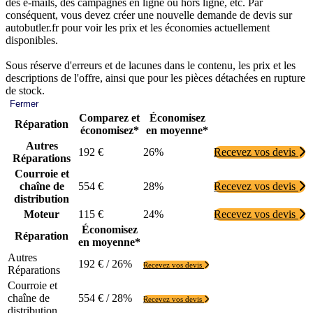
des e-mails, des campagnes en ligne ou hors ligne, etc. Par
conséquent, vous devez créer une nouvelle demande de devis sur
autobutler.fr pour voir les prix et les économies actuellement
disponibles.
Sous réserve d'erreurs et de lacunes dans le contenu, les prix et les
descriptions de l'offre, ainsi que pour les pièces détachées en rupture
de stock.
Fermer
Comparez et
Économisez
Réparation
économisez*
en moyenne*
Autres
192 €
26%
Recevez vos devis
Réparations
Courroie et
chaîne de
554 €
28%
Recevez vos devis
distribution
Moteur
115 €
24%
Recevez vos devis
Économisez
Réparation
en moyenne*
Autres
192 € / 26%
Recevez vos devis
Réparations
Courroie et
chaîne de
554 € / 28%
Recevez vos devis
distribution