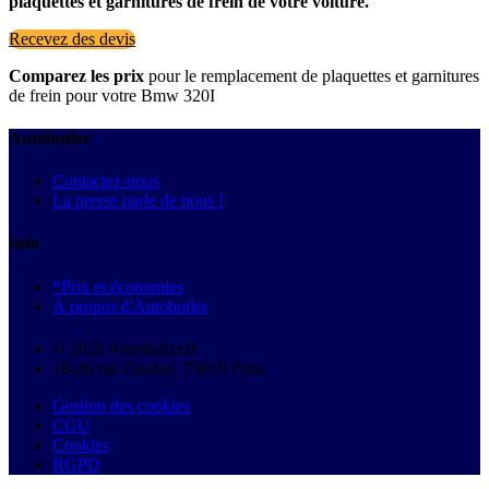
plaquettes et garnitures de frein de votre voiture.
Recevez des devis
Comparez les prix
pour le remplacement de plaquettes et garnitures
de frein pour votre Bmw 320I
Autobutler
Contactez-nous
La presse parle de nous !
Info
*Prix et économies
À propos d'Autobutler
© 2026 Autobutler.fr
18-26 rue Goubet, 75019 Paris
Gestion des cookies
CGU
Cookies
RGPD