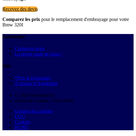
Recevez des devis
Comparez les prix
pour le remplacement d'embrayage pour votre
Bmw 320I
Autobutler
Contactez-nous
La presse parle de nous !
Info
*Prix et économies
À propos d'Autobutler
© 2026 Autobutler.fr
18-26 rue Goubet, 75019 Paris
Gestion des cookies
CGU
Cookies
RGPD