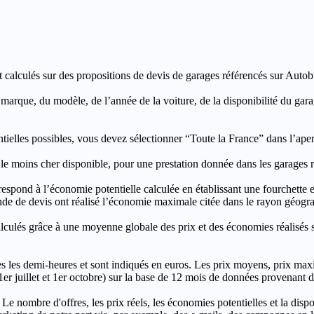
t calculés sur des propositions de devis de garages référencés sur Autobut
a marque, du modèle, de l’année de la voiture, de la disponibilité du ga
entielles possibles, vous devez sélectionner “Toute la France” dans l’ape
moins cher disponible, pour une prestation donnée dans les garages ré
’économie potentielle calculée en établissant une fourchette entre l
e de devis ont réalisé l’économie maximale citée dans le rayon géograp
e à une moyenne globale des prix et des économies réalisés sur le
les demi-heures et sont indiqués en euros. Les prix moyens, prix max
, 1er juillet et 1er octobre) sur la base de 12 mois de données provenan
 Le nombre d'offres, les prix réels, les économies potentielles et la disp