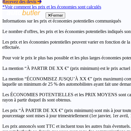
Recevez des devis
*Voir comment les prix et les économies sont calculés
Fermer
Informations sur les prix et économies potentielles communiqués
Le nombre d'offres, les prix et les économies potentielles indiqués son
Les prix et les économies potentielles peuvent varier en fonction de l
effectuée.
Pour voir le prix le plus bas possible et les plus larges économies pot
La mention “À PARTIR DE XX €” (prix minimum) est le prix actuel le 
La mention “ÉCONOMISEZ JUSQU’À XX €” (prix maximum) correspond à l
laquelle un minimum de 25 % des automobilistes ayant fait une demand
Les ÉCONOMIES POTENTIELLES et les PRIX MOYENS sont calculés grâc
rayon à partir duquel ils sont obtenus.
Les prix “À PARTIR DE XX €” (prix minimum) sont mis à jour toutes 
pourcentage sont mises à jour trimestriellement (1er janvier, 1er avril
Les prix annoncés sont TTC et incluent tous les autres frais éventuels.