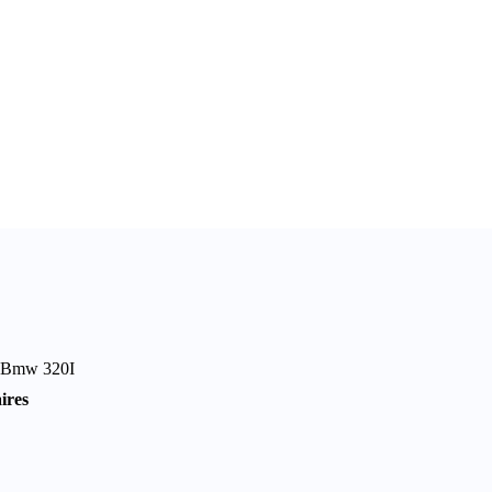
re Bmw 320I
ires