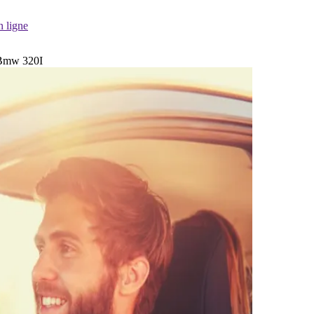
n ligne
e Bmw 320I