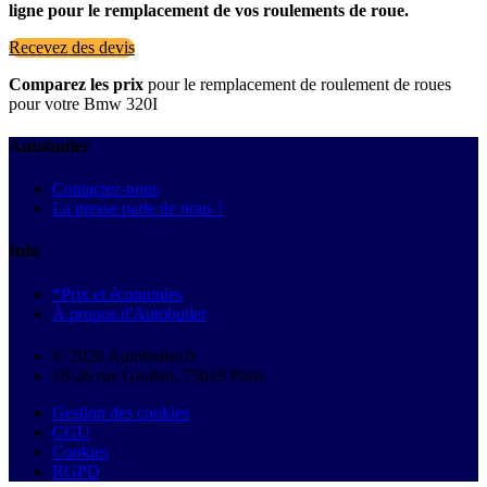
ligne pour le remplacement de vos roulements de roue.
Recevez des devis
Comparez les prix
pour le remplacement de roulement de roues
pour votre Bmw 320I
Autobutler
Contactez-nous
La presse parle de nous !
Info
*Prix et économies
À propos d'Autobutler
© 2026 Autobutler.fr
18-26 rue Goubet, 75019 Paris
Gestion des cookies
CGU
Cookies
RGPD