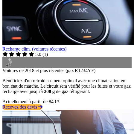
Recharge clim. (voitures récentes)
5.0
(
1
)
Voitures de 2018 et plus récentes (gaz R1234YF)
Bénéficiez d'un refroidissement optimal avec une climatisation en
bon état de marche. Le circuit sera vérifié pour les fuites et votre gaz
rechargé avec jusqu'à
200 g
de gaz réfrigérant.
Actuellement à partir de 84 €*
Recevez des devis