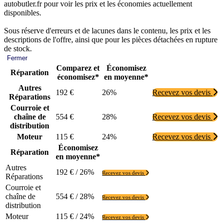
autobutler.fr pour voir les prix et les économies actuellement
disponibles.
Sous réserve d'erreurs et de lacunes dans le contenu, les prix et les
descriptions de l'offre, ainsi que pour les pièces détachées en rupture
de stock.
Fermer
Comparez et
Économisez
Réparation
économisez*
en moyenne*
Autres
192 €
26%
Recevez vos devis
Réparations
Courroie et
chaîne de
554 €
28%
Recevez vos devis
distribution
Moteur
115 €
24%
Recevez vos devis
Économisez
Réparation
en moyenne*
Autres
192 € / 26%
Recevez vos devis
Réparations
Courroie et
chaîne de
554 € / 28%
Recevez vos devis
distribution
Moteur
115 € / 24%
Recevez vos devis