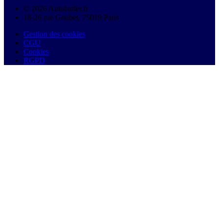
© 2026 Autobutler.fr
18-26 rue Goubet, 75019 Paris
Gestion des cookies
CGU
Cookies
RGPD