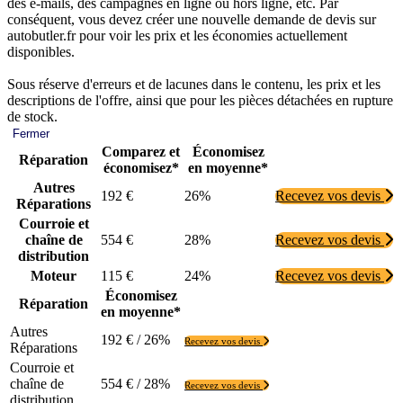
des e-mails, des campagnes en ligne ou hors ligne, etc. Par
conséquent, vous devez créer une nouvelle demande de devis sur
autobutler.fr pour voir les prix et les économies actuellement
disponibles.
Sous réserve d'erreurs et de lacunes dans le contenu, les prix et les
descriptions de l'offre, ainsi que pour les pièces détachées en rupture
de stock.
Fermer
Comparez et
Économisez
Réparation
économisez*
en moyenne*
Autres
192 €
26%
Recevez vos devis
Réparations
Courroie et
chaîne de
554 €
28%
Recevez vos devis
distribution
Moteur
115 €
24%
Recevez vos devis
Économisez
Réparation
en moyenne*
Autres
192 € / 26%
Recevez vos devis
Réparations
Courroie et
chaîne de
554 € / 28%
Recevez vos devis
distribution